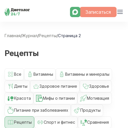
Skip
Записаться
to
content
Главная
/
Журнал
/
Рецепты
/
Страница 2
Рецепты
Все
Витамины
Витамины и минералы
Диеты
Здоровое питание
Здоровье
Красота
Мифы о питании
Мотивация
Питание при заболеваниях
Продукты
Рецепты
Спорт и фитнес
Сравнения