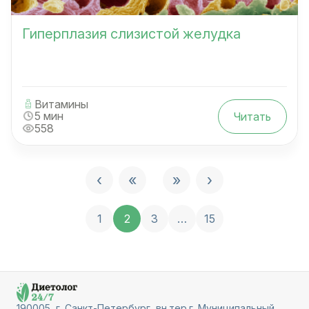
Гиперплазия слизистой желудка
Витамины
5 мин
Читать
558
‹
«
»
›
1
2
3
…
15
190005, г. Санкт-Петербург, вн.тер.г. Муниципальный