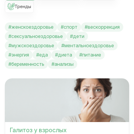
Тренды
#женскоездоровье
#спорт
#вескоррекция
#сексуальноездоровье
#дети
#мужскоездоровье
#ментальноездоровье
#энергия
#еда
#диета
#питание
#беременность
#анализы
Галитоз у взрослых