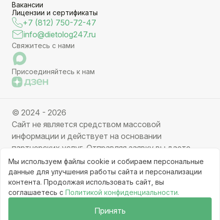
Вакансии
Лицензии и сертификаты
+7 (812) 750-72-47
info@dietolog247.ru
Свяжитесь с нами
Присоединяйтесь к нам
© 2024 - 2026
Сайт не является средством массовой
информации и действует на основании
партнерских услуг. Отправляя заявку вы даете
свое согласие на обработку персональных данных.
Мы используем файлы cookie и собираем персональные
Частичное или полное копирование информации с
данные для улучшения работы сайта и персонализации
контента. Продолжая использовать сайт, вы
ресурса, клонирование графических элементов
соглашаетесь с
Политикой конфиденциальности.
запрещено без письменного разрешения
администрации сайта.
Принять