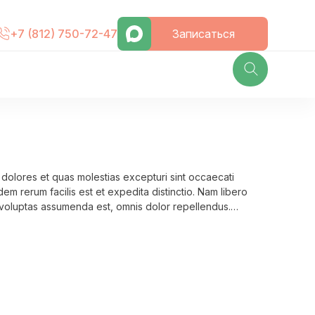
Записаться
+7 (812) 750-72-47
 dolores et quas molestias excepturi sint occaecati
dem rerum facilis est et expedita distinctio. Nam libero
 voluptas assumenda est, omnis dolor repellendus.
 et molestiae non recusandae. Itaque earum rerum hic
llat.