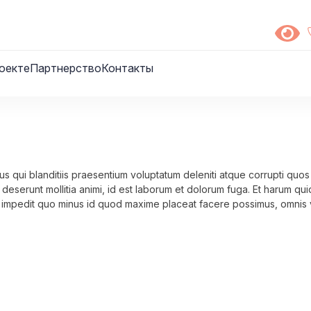
оекте
Партнерство
Контакты
s qui blanditiis praesentium voluptatum deleniti atque corrupti quos
a deserunt mollitia animi, id est laborum et dolorum fuga. Et harum qui
il impedit quo minus id quod maxime placeat facere possimus, omnis
erum necessitatibus saepe eveniet ut et voluptates repudiandae sint
s maiores alias consequatur aut perferendis doloribus asperiores repe