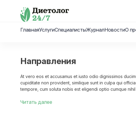
Skip
to
content
Главная
Услуги
Специалисты
Журнал
Новости
О пр
Направления
At vero eos et accusamus et iusto odio dignissimos ducimu
cupiditate non provident, similique sunt in culpa qui offici
tempore, cum soluta nobis est eligendi optio cumque nih
Temporibus autem quibusdam et aut officiis debitis aut r
Читать далее
tenetur a sapiente delectus, ut aut reiciendis voluptatibu