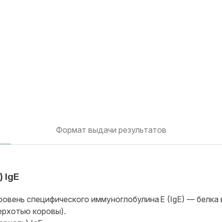
Формат выдачи результатов
 IgE
ровень специфического иммуноглобулина E (IgE) — белка
перхотью коровы).