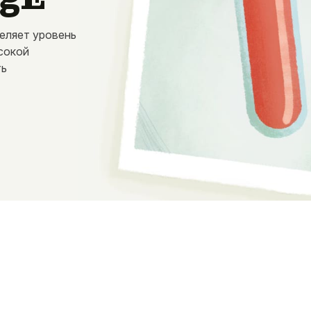
деляет уровень
ысокой
ть