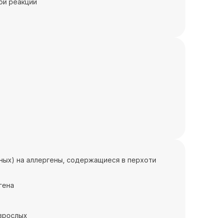
ой реакции
жных) на аллергены, содержащиеся в перхоти
гена
взрослых