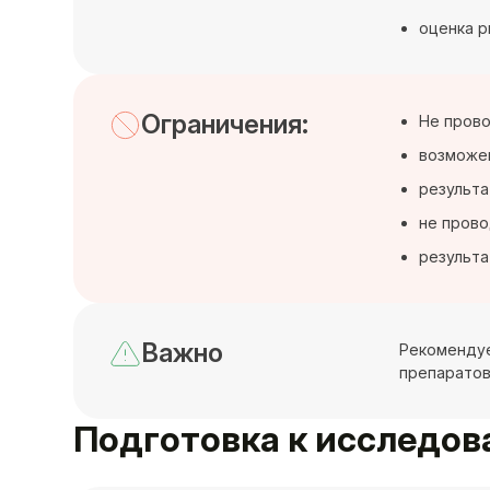
оценка р
Ограничения:
Не прово
возможен
результа
не прово
результа
Важно
Рекомендуе
препаратов
Подготовка к исследо