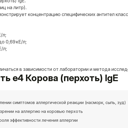
ерхоть) IgE.
иц на литр).
онстрирует концентрацию специфических антител класса
/л;
о 0,69 кЕ/л;
Е/л;
личаться в зависимости от лаборатории и метода исслед
ть e4 Корова (перхоть) IgE
лении симптомов аллергической реакции (насморк, сыпь, зуд)
зрении на аллергию на коровью перхоть
роля эффективности лечения аллергии