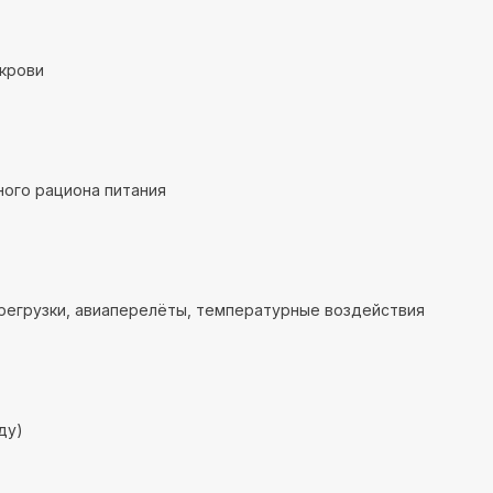
крови
ого рациона питания
регрузки, авиаперелёты, температурные воздействия
ду)