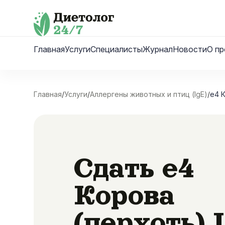
Skip
to
content
Главная
Услуги
Специалисты
Журнал
Новости
О пр
Главная
/
Услуги
/
Аллергены животных и птиц (IgE)
/
e4 К
Сдать e4
Корова
(перхоть) 