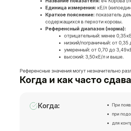
Название показателя:
e4 Корова (п
Единица измерения:
кЕ/л (килоедин
Краткое пояснение:
показатель дем
содержащихся в перхоти коровы.
Референсный диапазон (норма):
отрицательный: менее 0,35 кЕ
низкий/пограничный: от 0,35 д
умеренный: от 0,70 до 3,49 к
высокий: 3,50 кЕ/л и выше.
Референсные значения могут незначительно раз
Когда и как часто сдава
Когда:
При появ
при подо
для конт