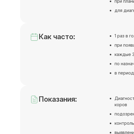
при план
для диаг
Как часто:
1 раз в 
при появ
каждые 3
по назна
в период
Показания:
Диагност
коров
подозрен
контроль
выявлени