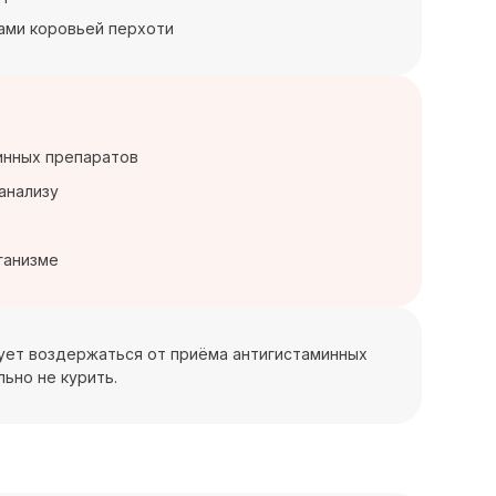
нами коровьей перхоти
инных препаратов
анализу
ганизме
дует воздержаться от приёма антигистаминных
ьно не курить.