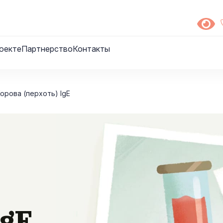
оекте
Партнерство
Контакты
орова (перхоть) IgE
IgE