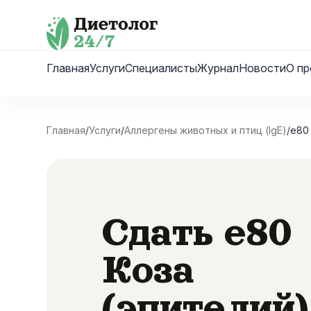
Skip
to
content
Главная
Услуги
Специалисты
Журнал
Новости
О пр
Главная
/
Услуги
/
Аллергены животных и птиц (IgE)
/
e80 
Сдать e80
Коза
(эпителий)