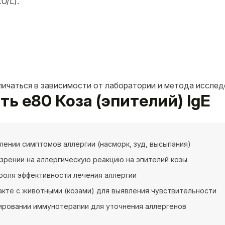
U/L).
личаться в зависимости от лаборатории и метода исслед
ть e80 Коза (эпителий) IgE
лении симптомов аллергии (насморк, зуд, высыпания)
зрении на аллергическую реакцию на эпителий козы
роля эффективности лечения аллергии
акте с животными (козами) для выявления чувствительности
ировании иммунотерапии для уточнения аллергенов