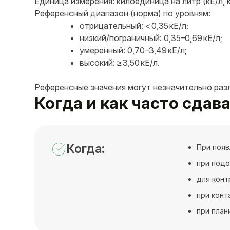
Единица измерения: килоединица на литр (кЕ/л, k
Референсный диапазон (норма) по уровням:
отрицательный: < 0,35 кЕ/л;
низкий/пограничный: 0,35–0,69 кЕ/л;
умеренный: 0,70–3,49 кЕ/л;
высокий: ≥ 3,50 кЕ/л.
Референсные значения могут незначительно раз
Когда и как часто сдава
Когда:
При появ
при подо
для конт
при конт
при план