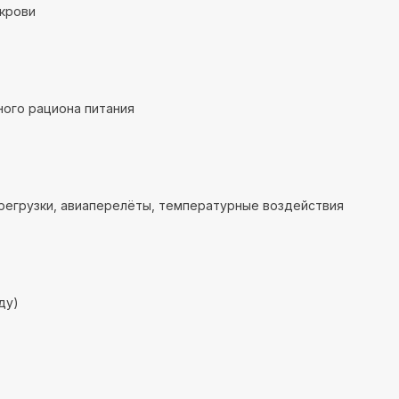
крови
ого рациона питания
регрузки, авиаперелёты, температурные воздействия
ду)