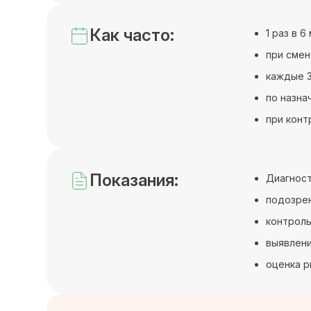
Как часто:
1 раз в 
при смен
каждые 3
по назна
при конт
Показания:
Диагност
подозрен
контроль
выявлени
оценка р