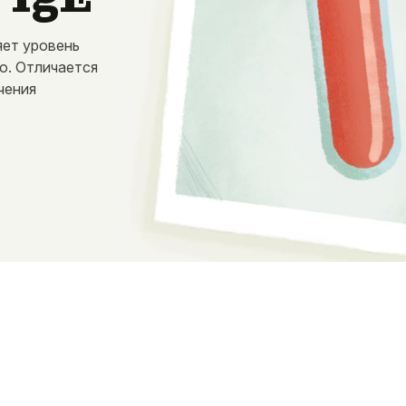
яет уровень
ю. Отличается
чения