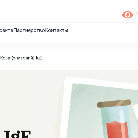
оекте
Партнерство
Контакты
Коза (эпителий) IgE
 IgE