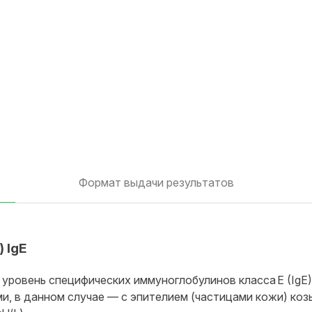
Формат выдачи результатов
 IgE
 уровень специфических иммуноглобулинов класса E (IgE)
ми, в данном случае — с эпителием (частицами кожи) коз