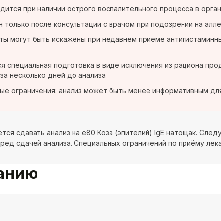
дится при наличии острого воспалительного процесса в орган
 только после консультации с врачом при подозрении на алл
ты могут быть искажены при недавнем приёме антигистаминны
я специальная подготовка в виде исключения из рациона про
 за несколько дней до анализа
ые ограничения: анализ может быть менее информативным дл
тся сдавать анализ на e80 Коза (эпителий) IgE натощак. Сле
еред сдачей анализа. Специальных ограничений по приёму лека
ванию