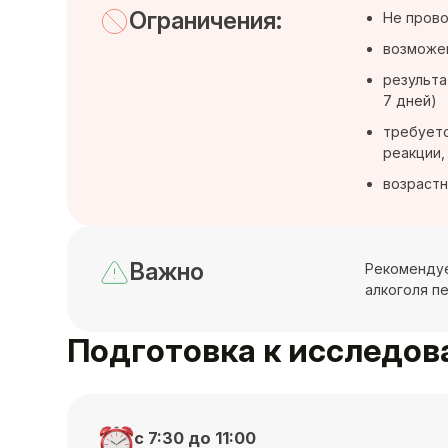
Ограничения:
Не прово
возможен
результа
7 дней)
требуетс
реакции,
возрастн
Важно
Рекомендуе
алкоголя п
Подготовка к исследо
с 7:30 до 11:00