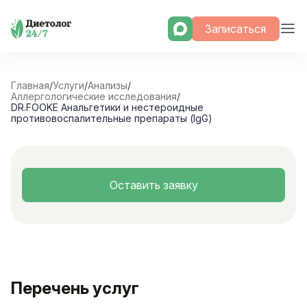
Skip
Записаться
to
content
Главная
/
Услуги
/
Анализы
/
Аллергологические исследования
/
DR.FOOKE Анальгетики и нестероидные
противовоспалительные препараты (IgG)
Оставить заявку
Перечень услуг