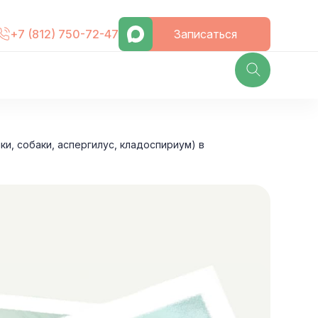
Записаться
+7 (812) 750-72-47
ки, собаки, аспергилус, кладоспириум) в