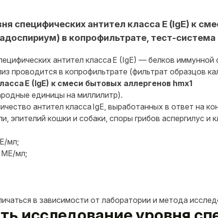
я специфических антител класса E (IgE) к см
ладоспириум) в копрофильтрате, тест-система
пецифических антител класса E (IgE) — белков иммунной
из проводится в копрофильтрате (фильтрат образцов кал
асса E (IgE) к смеси бытовых аллергенов hmx1
родные единицы на миллилитр).
чество антител класса IgE, выработанных в ответ на ко
, эпителий кошки и собаки, споры грибов аспергилус и 
Е/мл;
 МЕ/мл;
личаться в зависимости от лаборатории и метода исслед
вать исследование уровня с