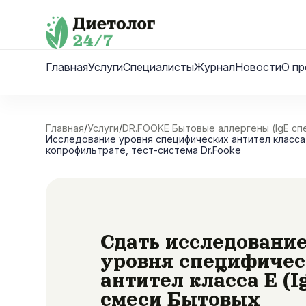
Skip
to
content
Главная
Услуги
Специалисты
Журнал
Новости
О пр
Главная
/
Услуги
/
DR.FOOKE Бытовые аллергены (IgE сп
Исследование уровня специфических антител класса E
копрофильтрате, тест-система Dr.Fooke
Сдать исследовани
уровня специфиче
антител класса E (I
смеси Бытовых