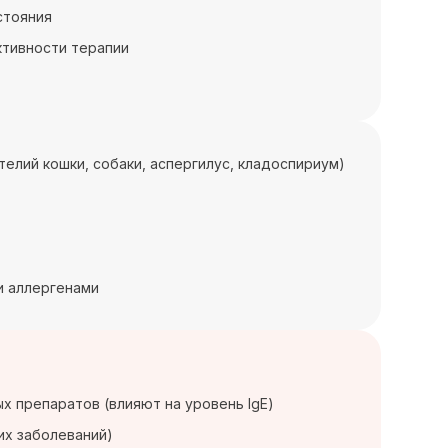
стояния
ктивности терапии
телий кошки, собаки, аспергилус, кладоспириум)
и аллергенами
х препаратов (влияют на уровень IgE)
их заболеваний)