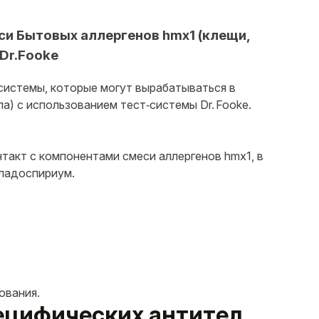
еси Бытовых аллергенов hmx1 (клещи,
 Dr.Fooke
 системы, которые могут вырабатываться в
а) с использованием тест‑системы Dr. Fooke.
нтакт с компонентами смеси аллергенов hmx1, в
кладоспириум.
ования.
пецифических антител