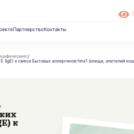
оекте
Партнерство
Контакты
ецифические)
/
 (IgE) к смеси Бытовых аллергенов hmx1 (клещи, эпителий кош
е
ских
gE) к