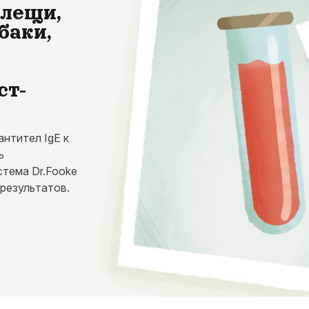
клещи,
баки,
ст-
нтител IgE к
ь
стема Dr.Fooke
результатов.