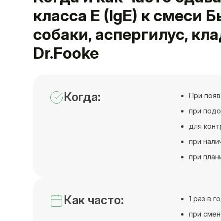
класса E (IgE) к смеси
собаки, аспергилус, кл
Dr.Fooke
Когда:
При появ
при подо
для конт
при нали
при план
Как часто:
1 раз в 
при смен