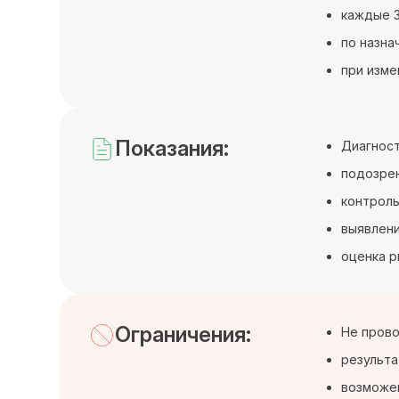
каждые 3
по назна
при изме
Показания:
Диагност
подозрен
контроль
выявлени
оценка р
Ограничения:
Не прово
результа
возможен