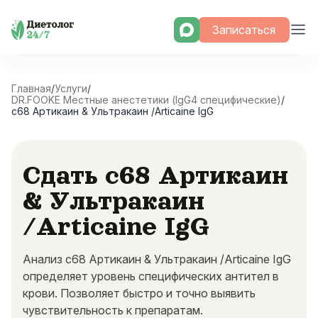
Skip
Записаться
to
content
Главная
/
Услуги
/
DR.FOOKE Местные анестетики (IgG4 специфические)
/
c68 Артикаин & Ультракаин /Articaine IgG
Сдать c68 Артикаин
& Ультракаин
/Articaine IgG
Анализ c68 Артикаин & Ультракаин /Articaine IgG
определяет уровень специфических антител в
крови. Позволяет быстро и точно выявить
чувствительность к препаратам.