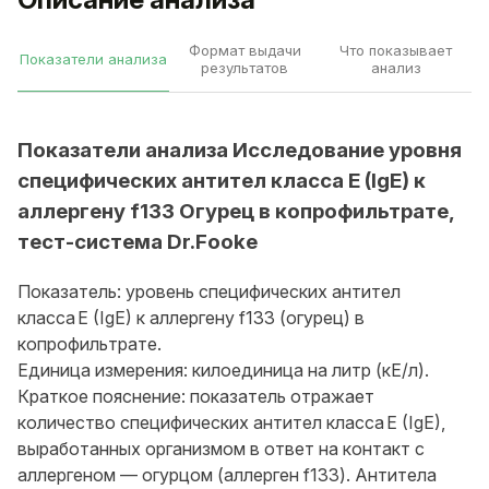
Формат выдачи
Что показывает
Показатели анализа
результатов
анализ
Показатели анализа Исследование уровня
специфических антител класса E (IgE) к
аллергену f133 Огурец в копрофильтрате,
тест-система Dr.Fooke
Показатель: уровень специфических антител
класса E (IgE) к аллергену f133 (огурец) в
копрофильтрате.
Единица измерения: килоединица на литр (кЕ/л).
Краткое пояснение: показатель отражает
количество специфических антител класса E (IgE),
выработанных организмом в ответ на контакт с
аллергеном — огурцом (аллерген f133). Антитела