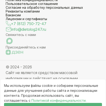
Пользовательское соглашение
Согласие на обработку персональных данных
Реквизиты компании
Вакансии
Лицензии и сертификаты
+7 (812) 750-72-47
info@dietolog247.ru
Свяжитесь с нами
Присоединяйтесь к нам
© 2024 - 2026
Сайт не является средством массовой
информации и действует на основании
партнерских услуг. Отправляя заявку вы даете
Мы используем файлы cookie и собираем персональные
свое согласие на обработку персональных данных.
данные для улучшения работы сайта и персонализации
Частичное или полное копирование информации с
контента. Продолжая использовать сайт, вы
соглашаетесь с
Политикой конфиденциальности.
ресурса, клонирование графических элементов