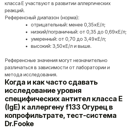
класса E участвуют в развитии аллергических
реакций.
Референсный диапазон (норма):
отрицательный: менее 0,35 кЕ/л;
низкий/пограничный: от 0,35 до 0,69 кЕ/л;
умеренный: от 0,70 до 3,49 кЕ/л;
высокий: 3,50 кЕ/л и выше.
Референсные значения могут незначительно
различаться в зависимости от лаборатории и
метода исследования.
Когда и как часто сдавать
исследование уровня
специфических антител класса E
(IgE) к аллергену f133 Огурец в
копрофильтрате, тест-система
Dr.Fooke