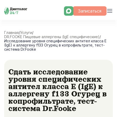
Skip
Записаться
to
content
Главная
/
Услуги
/
DR.FOOKE Пищевые аллергены (IgE специфические)
/
Исследование уровня специфических антител класса E
(IgE) к аллергену f133 Огурец в копрофильтрате, тест-
система Dr.Fooke
Сдать исследование
уровня специфических
антител класса E (IgE) к
аллергену f133 Огурец в
копрофильтрате, тест-
система Dr.Fooke