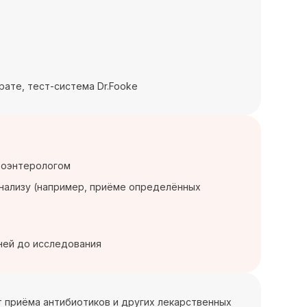
рате, тест-система Dr.Fooke
троэнтерологом
анализу (например, приёме определённых
ней до исследования
 приёма антибиотиков и других лекарственных