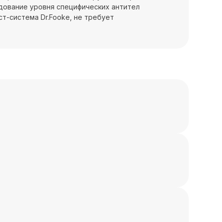
едование уровня специфических антител
ест-система Dr.Fooke, не требует