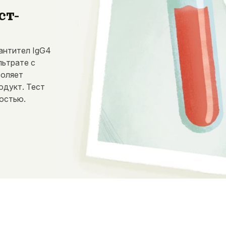
ст-
антител IgG4
льтрате с
воляет
одукт. Тест
остью.