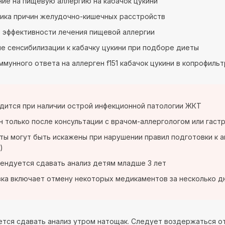
ие на пищевую аллергию на кабачок цукини
ика причин желудочно-кишечных расстройств
 эффективности лечения пищевой аллергии
е сенсибилизации к кабачку цукини при подборе диеты
ммунного ответа на аллерген f151 кабачок цукини в копрофильт
дится при наличии острой инфекционной патологии ЖКТ
 только после консультации с врачом-аллергологом или гас
ты могут быть искажены при нарушении правил подготовки к 
)
ендуется сдавать анализ детям младше 3 лет
ка включает отмену некоторых медикаментов за несколько д
тся сдавать анализ утром натощак. Следует воздержаться от