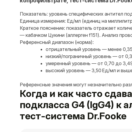
копрофильтрате, тест-система Dr.Fook
Показатель: уровень специфических антител подк
Единица измерения: Ед/мл (единиц на миллилитр
Краткое пояснение: показатель отражает колич
— кабачком Цукини (аллерген f151). Анализ про
Референсный диапазон (норма):
отрицательный уровень — менее 0,35
низкий/пограничный уровень — от 0,3
умеренный уровень — от 0,70 до 3,49
высокий уровень — 3,50 Ед/мл и выше
Референсные значения могут незначительно раз
Когда и как часто сда
подкласса G4 (IgG4) к 
тест-система Dr.Fooke