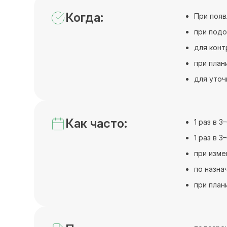
Когда:
При появ
при подо
для конт
при план
для уточ
Как часто:
1 раз в 
1 раз в 
при изме
по назна
при план