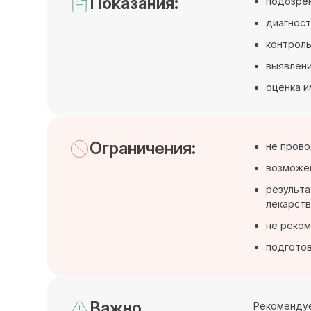
Показания:
подозрен
диагност
контроль
выявлени
оценка и
Ограничения:
не прово
возможен
результа
лекарств
не реком
подготов
Важно
Рекомендуе