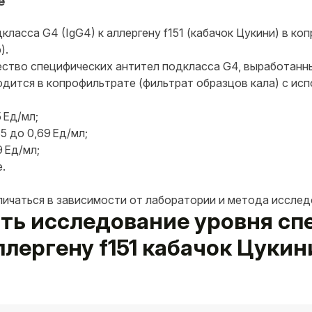
e
ласса G4 (IgG4) к аллергену f151 (кабачок Цукини) в ко
).
ество специфических антител подкласса G4, выработанны
водится в копрофильтрате (фильтрат образцов кала) с ис
 Ед/мл;
5 до 0,69 Ед/мл;
 Ед/мл;
.
личаться в зависимости от лаборатории и метода исслед
вать исследование уровня с
аллергену f151 кабачок Цуки