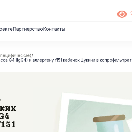
оекте
Партнерство
Контакты
специфические)
/
а G4 (IgG4) к аллергену f151 кабачок Цукини в копрофильтрат
е
ских
G4
f151