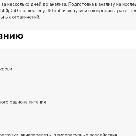
 за несколько дней до анализа. Подготовка к анализу на иссл
4 (IgG4) к аллергену f151 кабачок цукини в копрофильтрате, т
ьных ограничений.
ванию
крови
ого рациона питания
регрузки, авиаперелёты, температурные воздействия