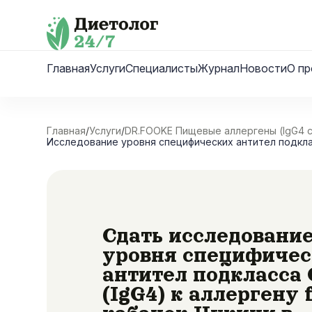
Skip
to
content
Главная
Услуги
Специалисты
Журнал
Новости
О пр
Главная
/
Услуги
/
DR.FOOKE Пищевые аллергены (IgG4 
Исследование уровня специфических антител подкласс
Сдать исследовани
уровня специфиче
антител подкласса 
(IgG4) к аллергену 