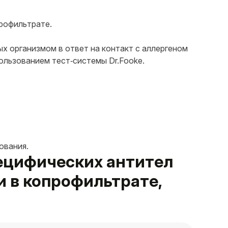
профильтрате.
х организмом в ответ на контакт с аллергеном
пользованием тест‑системы Dr.Fooke.
ования.
пецифических антител
ни в копрофильтрате,