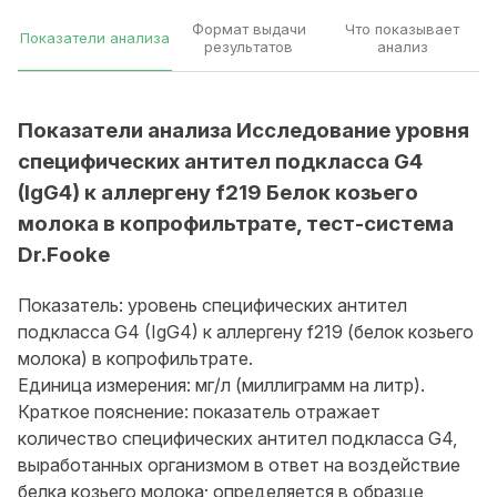
Формат выдачи
Что показывает
Показатели анализа
результатов
анализ
Показатели анализа Исследование уровня
специфических антител подкласса G4
(IgG4) к аллергену f219 Белок козьего
молока в копрофильтрате, тест-система
Dr.Fooke
Показатель: уровень специфических антител
подкласса G4 (IgG4) к аллергену f219 (белок козьего
молока) в копрофильтрате.
Единица измерения: мг/л (миллиграмм на литр).
Краткое пояснение: показатель отражает
количество специфических антител подкласса G4,
выработанных организмом в ответ на воздействие
белка козьего молока; определяется в образце