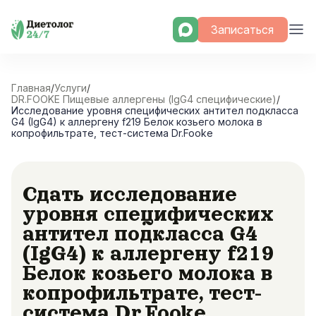
Skip
Записаться
to
content
Главная
/
Услуги
/
DR.FOOKE Пищевые аллергены (IgG4 специфические)
/
Исследование уровня специфических антител подкласса
G4 (IgG4) к аллергену f219 Белок козьего молока в
копрофильтрате, тест-система Dr.Fooke
Сдать исследование
уровня специфических
антител подкласса G4
(IgG4) к аллергену f219
Белок козьего молока в
копрофильтрате, тест-
система Dr.Fooke