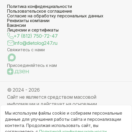
Политика конфиденциальности
Пользовательское соглашение
Согласие на обработку персональных данных
Реквизиты компании
Вакансии
Лицензии и сертификаты
+7 (812) 750-72-47
info@dietolog247.ru
Свяжитесь с нами
Присоединяйтесь к нам
© 2024 - 2026
Сайт не является средством массовой
информации и действует на основании
партнерских услуг. Отправляя заявку вы даете
Мы используем файлы cookie и собираем персональные
свое согласие на обработку персональных данных.
данные для улучшения работы сайта и персонализации
Частичное или полное копирование информации с
контента. Продолжая использовать сайт, вы
соглашаетесь с
Политикой конфиденциальности.