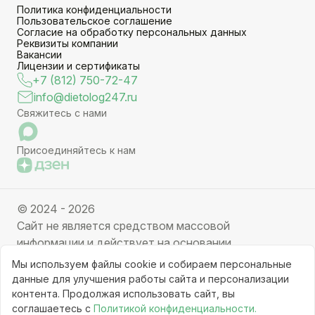
Политика конфиденциальности
Пользовательское соглашение
Согласие на обработку персональных данных
Реквизиты компании
Вакансии
Лицензии и сертификаты
+7 (812) 750-72-47
info@dietolog247.ru
Свяжитесь с нами
Присоединяйтесь к нам
© 2024 - 2026
Сайт не является средством массовой
информации и действует на основании
партнерских услуг. Отправляя заявку вы даете
Мы используем файлы cookie и собираем персональные
свое согласие на обработку персональных данных.
данные для улучшения работы сайта и персонализации
Частичное или полное копирование информации с
контента. Продолжая использовать сайт, вы
соглашаетесь с
Политикой конфиденциальности.
ресурса, клонирование графических элементов