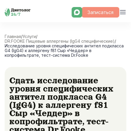
Skip
Записаться
to
content
Главная
/
Услуги
/
DR.FOOKE Пищевые аллергены (IgG4 специфические)
/
Исследование уровня специфических антител подкласса
G4 (IgG4) к аллергену f81 Сыр «Чеддер» в
копрофильтрате, тест-система Dr.Fooke
Сдать исследование
уровня специфических
антител подкласса G4
(IgG4) к аллергену f81
Сыр «Чеддер» в
копрофильтрате, тест-
система Dr.Fooke