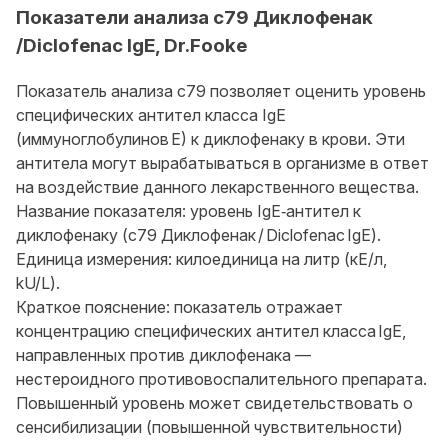
Показатели анализа c79 Диклофенак
/Diclofenac IgE, Dr.Fooke
Показатель анализа c79 позволяет оценить уровень
специфических антител класса IgE
(иммуноглобулинов E) к диклофенаку в крови. Эти
антитела могут вырабатываться в организме в ответ
на воздействие данного лекарственного вещества.
Название показателя: уровень IgE‑антител к
диклофенаку (c79 Диклофенак / Diclofenac IgE).
Единица измерения: килоединица на литр (кЕ/л,
kU/L).
Краткое пояснение: показатель отражает
концентрацию специфических антител класса IgE,
направленных против диклофенака —
нестероидного противовоспалительного препарата.
Повышенный уровень может свидетельствовать о
сенсибилизации (повышенной чувствительности)