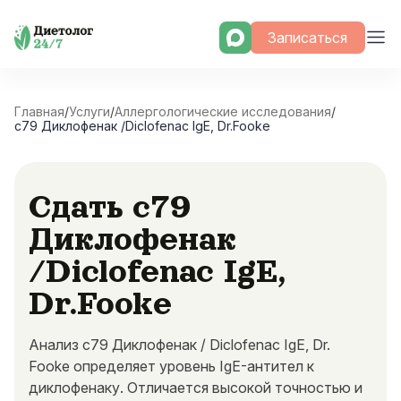
Skip
Записаться
to
content
Главная
/
Услуги
/
Аллергологические исследования
/
c79 Диклофенак /Diclofenac IgE, Dr.Fooke
Сдать c79
Диклофенак
/Diclofenac IgE,
Dr.Fooke
Анализ c79 Диклофенак / Diclofenac IgE, Dr.
Fooke определяет уровень IgE-антител к
диклофенаку. Отличается высокой точностью и