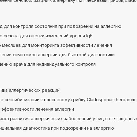
ления сенсибилизации к аллергену m2 Плесневый грибок/Clado
год для контроля состояния при подозрении на аллергию
е сезона для оценки изменений уровня IgE
 месяцев для мониторинга эффективности лечения
лении симптомов аллергии для быстрой диагностики
чению врача для индивидуального контроля
ика аллергических реакций
е сенсибилизации к плесневому грибку Cladosporium herbarum
 эффективности лечения аллергии
иска развития аллергических заболеваний у лиц с отягощённ
циальная диагностика при подозрении на аллергию