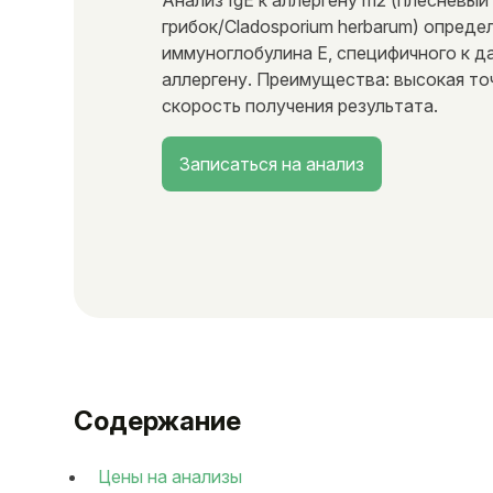
Анализ IgE к аллергену m2 (плесневый
грибок/Cladosporium herbarum) опреде
иммуноглобулина E, специфичного к д
аллергену. Преимущества: высокая то
скорость получения результата.
Записаться на анализ
Содержание
Цены на анализы