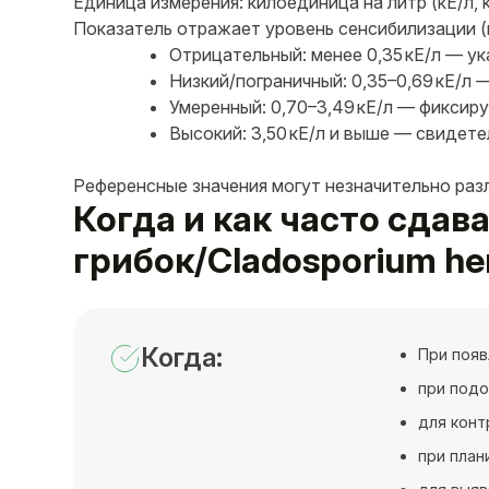
Единица измерения: килоединица на литр (кЕ/л, k
Показатель отражает уровень сенсибилизации (п
Отрицательный: менее 0,35 кЕ/л — ук
Низкий/пограничный: 0,35–0,69 кЕ/л
Умеренный: 0,70–3,49 кЕ/л — фиксир
Высокий: 3,50 кЕ/л и выше — свидете
Референсные значения могут незначительно раз
Когда и как часто сдав
грибок/Cladosporium h
Когда:
При появ
при подо
для конт
при план