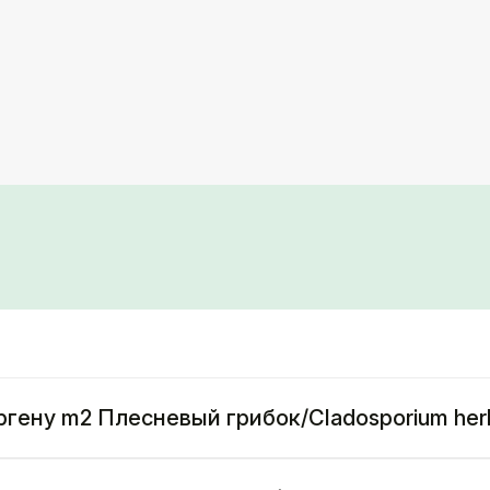
ергену m2 Плесневый грибок/Cladosporium he