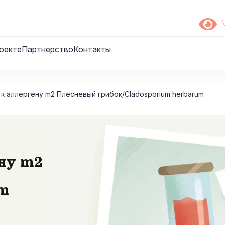
оекте
Партнерство
Контакты
E к аллергену m2 Плесневый грибок/Cladosporium herbarum
ену m2
um