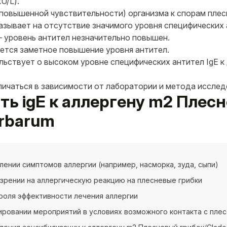
U/L).
овышенной чувствительности) организма к спорам плесне
азывает на отсутствие значимого уровня специфических 
 — уровень антител незначительно повышен.
уется заметное повышение уровня антител.
льствует о высоком уровне специфических антител IgE к
личаться в зависимости от лаборатории и метода исслед
ать igE к аллергену m2 Плес
erbarum
лении симптомов аллергии (например, насморка, зуда, сыпи)
зрении на аллергическую реакцию на плесневые грибки
роля эффективности лечения аллергии
ировании мероприятий в условиях возможного контакта с пле