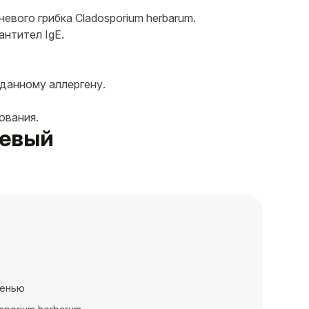
вого грибка Cladosporium herbarum.
антител IgE.
 данному аллергену.
ования.
невый
сенью