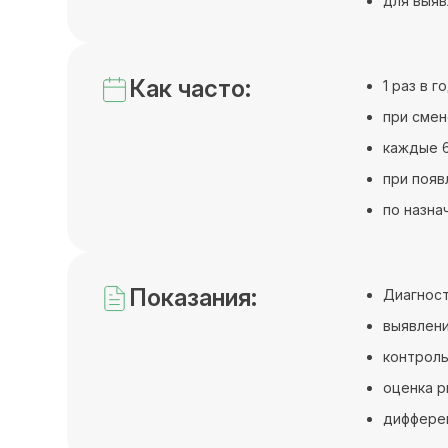
для выяв
Как часто:
1 раз в 
при смен
каждые 6
при появ
по назна
Показания:
Диагност
выявлени
контроль
оценка р
дифферен