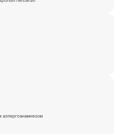
sporium herbarum
ым аллергоанамнезом