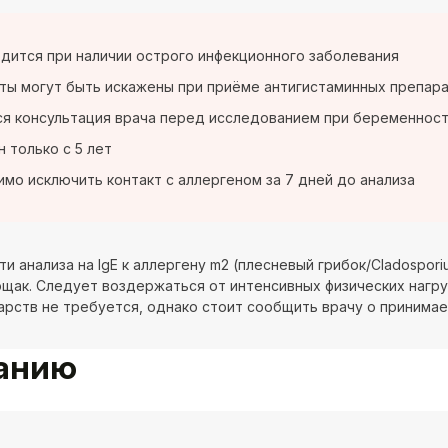
дится при наличии острого инфекционного заболевания
ты могут быть искажены при приёме антигистаминных препара
я консультация врача перед исследованием при беременнос
 только с 5 лет
мо исключить контакт с аллергеном за 7 дней до анализа
ти анализа на IgE к аллергену m2 (плесневый грибок/Cladospor
ощак. Следует воздержаться от интенсивных физических нагру
арств не требуется, однако стоит сообщить врачу о принима
ванию