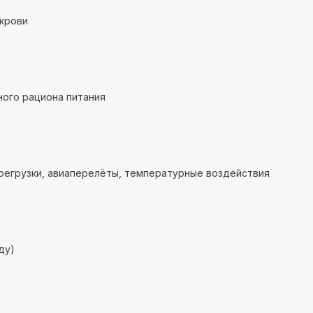
крови
ого рациона питания
регрузки, авиаперелёты, температурные воздействия
ду)