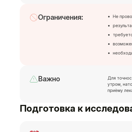
Ограничения:
Не прово
результа
требуетс
возможен
необходи
Важно
Для точнос
утром, нат
приёму лек
Подготовка к исследо