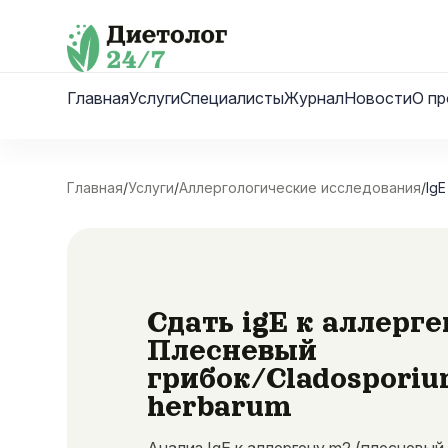
Skip
to
content
Главная
Услуги
Специалисты
Журнал
Новости
О пр
Главная
/
Услуги
/
Аллергологические исследования
/
Ig
Сдать igE к аллерг
Плесневый
грибок/Cladospori
herbarum