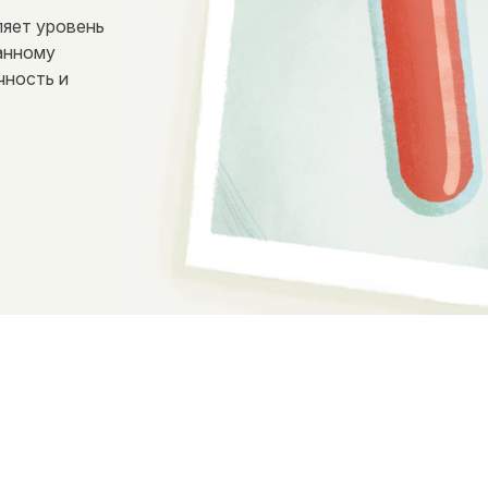
ляет уровень
анному
чность и