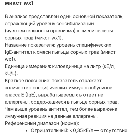
микст wx1
В анализе представлен один основной показатель,
отражающий уровень сенсибилизации
(чувствительности организма) к смеси пыльцы
сорных трав (микст wx1).
Название показателя: уровень специфических
IgE‑антител к смеси пыльцы сорных трав (микст
wx1).
Единица измерения: килоединица на литр (кЕ/л,
kU/L).
Краткое пояснение: показатель отражает
количество специфических иммуноглобулинов
класса E (IgE), вырабатываемых в ответ на
аллергены, содержащиеся в пыльце сорных трав.
Чем выше уровень антител, тем более выражена
иммунная реакция на данные аллергены.
Референсный диапазон (норма):
Отрицательный: < 0,35 кЕ/л — отсутствие