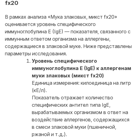
fx20
В рамках анализа «Мука злаковых, микст fx20»
оценивается уровень специфического
иммуноглобулина E (IgE) — показателя, связанного с
иммунным ответом организма на аллергены,
содержащиеся в злаковой муке. Ниже представлены
параметры исследования.
Уровень специфического
иммуноглобулина E (IgE) к аллергенам
муки злаковых (микст fx20)
Единица измерения: килоединица на литр
(кЕ/л).
Показатель отражает количество
специфических антител типа IgE,
вырабатываемых организмом в ответ на
воздействие аллергенов, содержащихся
в смеси злаковой муки (пшеничной,
ржаной и т. д.).