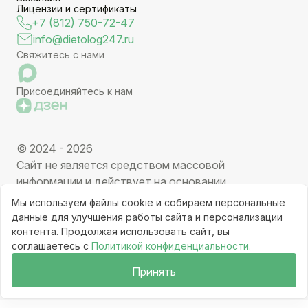
Лицензии и сертификаты
+7 (812) 750-72-47
info@dietolog247.ru
Свяжитесь с нами
Присоединяйтесь к нам
© 2024 - 2026
Сайт не является средством массовой
информации и действует на основании
партнерских услуг. Отправляя заявку вы даете
Мы используем файлы cookie и собираем персональные
свое согласие на обработку персональных данных.
данные для улучшения работы сайта и персонализации
Частичное или полное копирование информации с
контента. Продолжая использовать сайт, вы
соглашаетесь с
Политикой конфиденциальности.
ресурса, клонирование графических элементов
запрещено без письменного разрешения
Принять
администрации сайта.