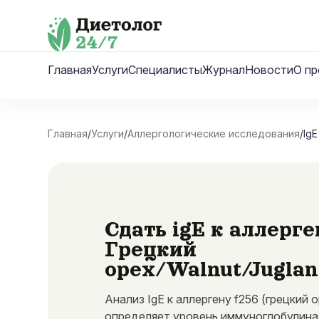
Skip
to
content
Главная
Услуги
Специалисты
Журнал
Новости
О пр
Главная
/
Услуги
/
Аллергологические исследования
/
IgE
Сдать igE к аллерге
Грецкий
орех/Walnut/Juglan
Анализ IgE к аллергену f256 (грецкий 
определяет уровень иммуноглобулина