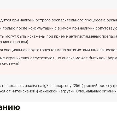
дится при наличии острого воспалительного процесса в орган
 только после консультации с врачом при наличии сопутствую
ты могут быть искажены при приёме антигистаминных препар
анию с врачом)
я специальная подготовка (отмена антигистаминных за нескол
ые ограничения отсутствуют, но анализ может быть неинформ
й системы)
ся сдавать анализ на IgE к аллергену f256 (грецкий орех) ут
ся от интенсивной физической нагрузки. Специальных огранич
ванию