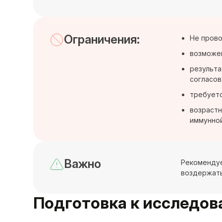
Ограничения:
Не прово
возможен
результа
согласов
требуетс
возрастн
иммунно
Важно
Рекомендует
воздержать
Подготовка к исследо