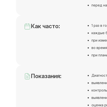
перед н
Как часто:
1 раз в 
каждые 6
при изме
во время
при план
Показания:
Диагност
выявлени
контроль
выявлени
оценка р