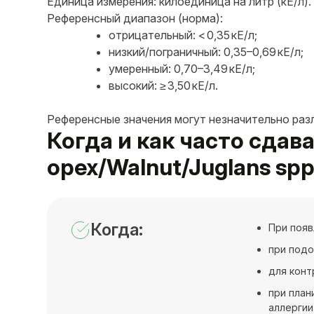
Единица измерения: килоединица на литр (кЕ/л).
Референсный диапазон (норма):
отрицательный: < 0,35 кЕ/л;
низкий/пограничный: 0,35–0,69 кЕ/л;
умеренный: 0,70–3,49 кЕ/л;
высокий: ≥ 3,50 кЕ/л.
Референсные значения могут незначительно раз
Когда и как часто сдава
орех/Walnut/Juglans spp
Когда:
При появ
при подо
для конт
при план
аллергии