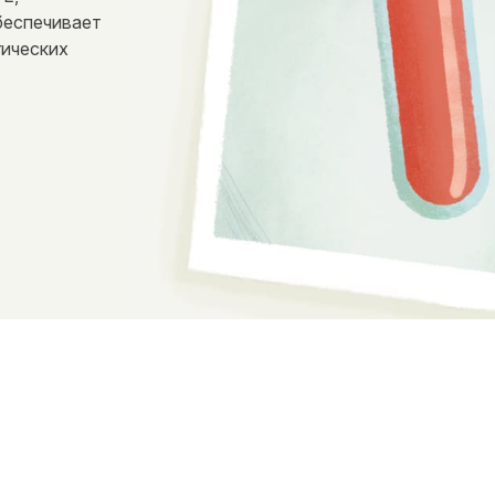
беспечивает
гических