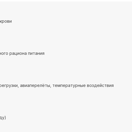
крови
ого рациона питания
регрузки, авиаперелёты, температурные воздействия
ду)