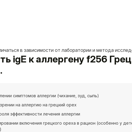
личаться в зависимости от лаборатории и метода исслед
ть igE к аллергену f256 Гре
.
лении симптомов аллергии (чихание, зуд, сыпь)
зрении на аллергию на грецкий орех
роля эффективности лечения аллергии
ировании включения грецкого ореха в рацион (особенно у де
)