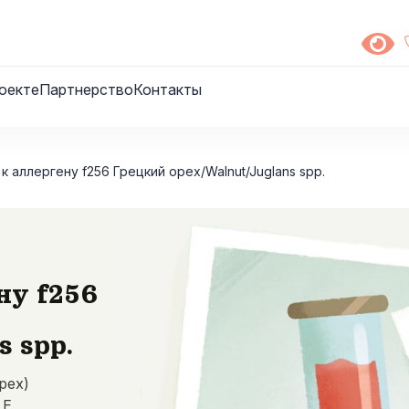
оекте
Партнерство
Контакты
 к аллергену f256 Грецкий орех/Walnut/Juglans spp.
ну f256
s spp.
орех)
 E,