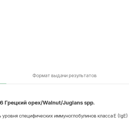
Формат выдачи результатов
6 Грецкий орех/Walnut/Juglans spp.
ль уровня специфических иммуноглобулинов класса E (IgE)