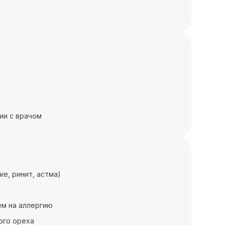
я
ии с врачом
е, ринит, астма)
ем на аллергию
ого ореха