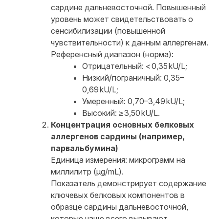
сардине дальневосточной. Повышенный
уровень может свидетельствовать о
сенсибилизации (повышенной
чувствительности) к данным аллергенам.
Референсный диапазон (норма):
Отрицательный: < 0,35 kU/L;
Низкий/пограничный: 0,35–
0,69 kU/L;
Умеренный: 0,70–3,49 kU/L;
Высокий: ≥ 3,50 kU/L.
Концентрация основных белковых
аллергенов сардины (например,
парвальбумина)
Единица измерения: микрограмм на
миллилитр (μg/mL).
Показатель демонстрирует содержание
ключевых белковых компонентов в
образце сардины дальневосточной,
которые чаще всего вызывают