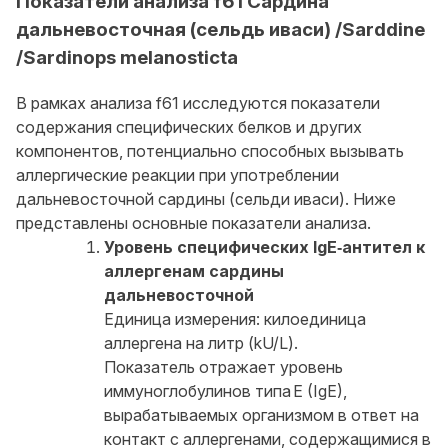
Показатели анализа f61 Сардина
дальневосточная (сельдь иваси) /Sarddine
/Sardinops melanosticta
В рамках анализа f61 исследуются показатели
содержания специфических белков и других
компонентов, потенциально способных вызывать
аллергические реакции при употреблении
дальневосточной сардины (сельди иваси). Ниже
представлены основные показатели анализа.
Уровень специфических IgE‑антител к
аллергенам сардины
дальневосточной
Единица измерения: килоединица
аллергена на литр (kU/L).
Показатель отражает уровень
иммуноглобулинов типа E (IgE),
вырабатываемых организмом в ответ на
контакт с аллергенами, содержащимися в