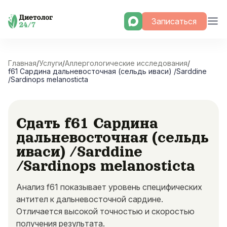
Skip
Записаться
to
content
Главная
/
Услуги
/
Аллергологические исследования
/
f61 Сардина дальневосточная (сельдь иваси) /Sarddine
/Sardinops melanosticta
Сдать f61 Сардина
дальневосточная (сельдь
иваси) /Sarddine
/Sardinops melanosticta
Анализ f61 показывает уровень специфических
антител к дальневосточной сардине.
Отличается высокой точностью и скоростью
получения результата.