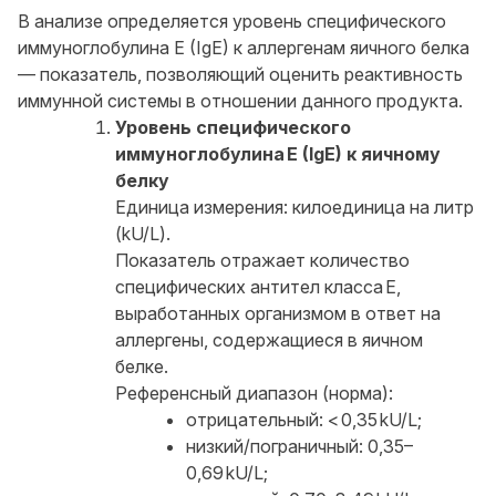
В анализе определяется уровень специфического
иммуноглобулина E (IgE) к аллергенам яичного белка
— показатель, позволяющий оценить реактивность
иммунной системы в отношении данного продукта.
Уровень специфического
иммуноглобулина E (IgE) к яичному
белку
Единица измерения: килоединица на литр
(kU/L).
Показатель отражает количество
специфических антител класса E,
выработанных организмом в ответ на
аллергены, содержащиеся в яичном
белке.
Референсный диапазон (норма):
отрицательный: < 0,35 kU/L;
низкий/пограничный: 0,35–
0,69 kU/L;