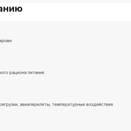
ванию
крови
ого рациона питания
регрузки, авиаперелёты, температурные воздействия