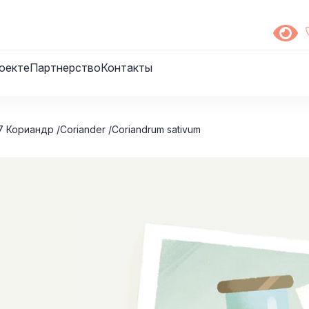
оекте
Партнерство
Контакты
7 Кориандр /Coriander /Coriandrum sativum