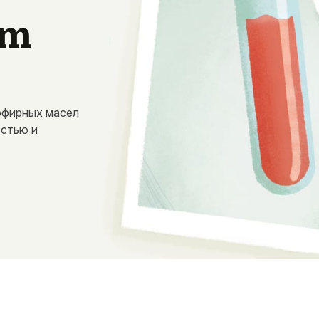
um
эфирных масел
остью и