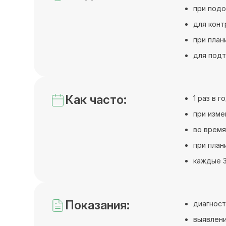
при подо
для конт
при план
для подт
Как часто:
1 раз в 
при изме
во время
при план
каждые 3
Показания:
диагност
выявлен