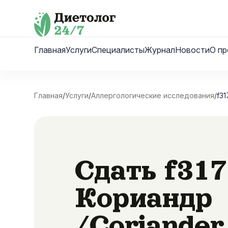
Skip
to
content
Главная
Услуги
Специалисты
Журнал
Новости
О пр
Главная
/
Услуги
/
Аллергологические исследования
/
f31
Сдать f317
Кориандр
/Coriander