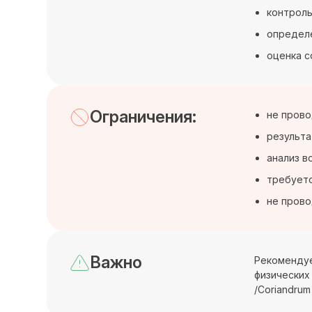
контроль
определе
оценка с
Ограничения:
не прово
результа
анализ в
требуетс
не прово
Важно
Рекомендуе
физических 
/Coriandrum