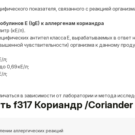
ифического показателя, связанного с реакцией организма
булинов E (IgE) к аллергенам кориандра
итр (кЕ/л).
цифических антител класса E, вырабатываемых в ответ 
вышенной чувствительности) организма к данному проду
/л;
до 0,69 кЕ/л;
Е/л;
личаться в зависимости от лаборатории и метода исслед
ть f317 Кориандр /Coriander
лении аллергических реакций