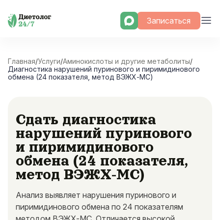
Skip
Записаться
to
content
Главная
/
Услуги
/
Аминокислоты и другие метаболиты
/
Диагностика нарушений пуринового и пиримидинового
обмена (24 показателя, метод ВЭЖХ-МС)
Сдать диагностика
нарушений пуринового
и пиримидинового
обмена (24 показателя,
метод ВЭЖХ-МС)
Анализ выявляет нарушения пуринового и
пиримидинового обмена по 24 показателям
методом ВЭЖХ-МС. Отличается высокой