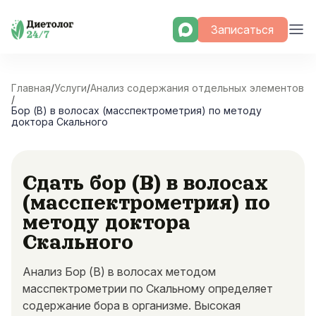
Skip
Записаться
to
content
Главная
/
Услуги
/
Анализ содержания отдельных элементов
/
Бор (B) в волосах (масспектрометрия) по методу
доктора Скального
Сдать бор (B) в волосах
(масспектрометрия) по
методу доктора
Скального
Анализ Бор (B) в волосах методом
масспектрометрии по Скальному определяет
содержание бора в организме. Высокая