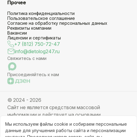
Прочее
Политика конфиденциальности
Пользовательское соглашение
Согласие на обработку персональных данных
Реквизиты компании
Вакансии
Лицензии и сертификаты
+7 (812) 750-72-47
info@dietolog247.ru
Свяжитесь с нами
Присоединяйтесь к нам
© 2024 - 2026
Сайт не является средством массовой
информации и действует на основании
партнерских услуг. Отправляя заявку вы даете
Мы используем файлы cookie и собираем персональные
свое согласие на обработку персональных данных.
данные для улучшения работы сайта и персонализации
Частичное или полное копирование информации с
контента. Продолжая использовать сайт, вы