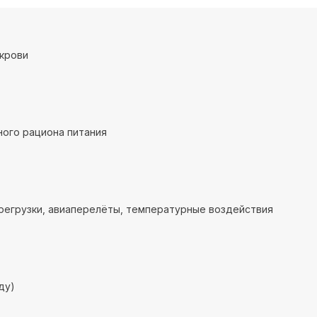
крови
ого рациона питания
регрузки, авиаперелёты, температурные воздействия
ду)