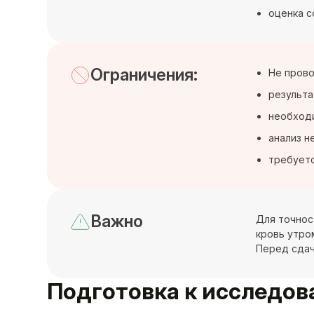
оценка с
Ограничения:
Не прово
результа
необходи
анализ н
требуетс
Важно
Для точнос
кровь утро
Перед сдач
Подготовка к исследо