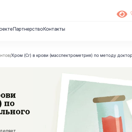
оекте
Партнерство
Контакты
ентов
/
Хром (Cr) в крови (масспектрометрия) по методу докто
рови
) по
ального
еделяет