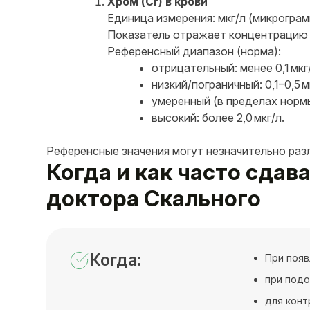
Хром (Cr) в крови
Единица измерения: мкг/л (микрограм
Показатель отражает концентрацию х
Референсный диапазон (норма):
отрицательный: менее 0,1 мкг
низкий/пограничный: 0,1–0,5 м
умеренный (в пределах нормы)
высокий: более 2,0 мкг/л.
Референсные значения могут незначительно раз
Когда и как часто сдав
доктора Скального
Когда:
При появ
при подо
для конт