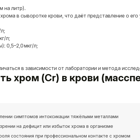
м на литр).
рома в сыворотке крови, что даёт представление о его 
/л;
кг/л;
: 0,5–2,0 мкг/л;
личаться в зависимости от лаборатории и метода исслед
ать хром (Cr) в крови (масс
лении симптомов интоксикации тяжёлыми металлами
зрении на дефицит или избыток хрома в организме
роля состояния при профессиональном контакте с хромом