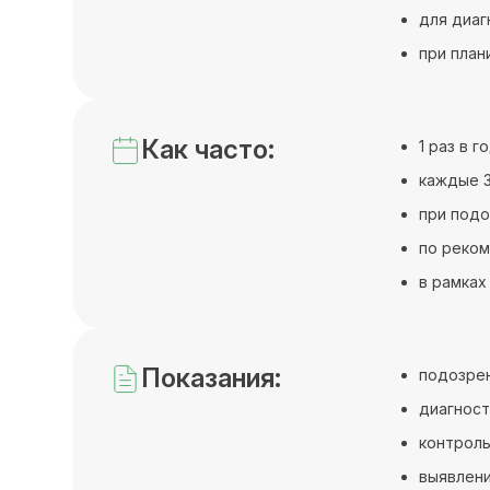
для диаг
при план
Как часто:
1 раз в 
каждые 3
при подо
по реком
в рамках
Показания:
подозрен
диагност
контроль
выявлени