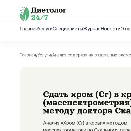
Skip
to
content
Главная
Услуги
Специалисты
Журнал
Новости
О пр
Главная
/
Услуги
/
Анализ содержания отдельных элем
Сдать хром (Cr) в к
(масспектрометрия
методу доктора Ск
Анализ «Хром (Cr) в крови» методом
масспектрометрии по Скальному опр