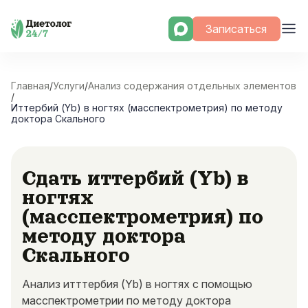
Skip
Записаться
to
content
Главная
/
Услуги
/
Анализ содержания отдельных элементов
/
Иттербий (Yb) в ногтях (масспектрометрия) по методу
доктора Скального
Сдать иттербий (Yb) в
ногтях
(масспектрометрия) по
методу доктора
Скального
Анализ итттербия (Yb) в ногтях с помощью
масспектрометрии по методу доктора