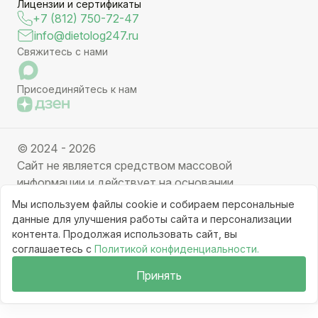
Лицензии и сертификаты
+7 (812) 750-72-47
info@dietolog247.ru
Свяжитесь с нами
Присоединяйтесь к нам
© 2024 - 2026
Сайт не является средством массовой
информации и действует на основании
партнерских услуг. Отправляя заявку вы даете
Мы используем файлы cookie и собираем персональные
свое согласие на обработку персональных данных.
данные для улучшения работы сайта и персонализации
Частичное или полное копирование информации с
контента. Продолжая использовать сайт, вы
соглашаетесь с
Политикой конфиденциальности.
ресурса, клонирование графических элементов
запрещено без письменного разрешения
Принять
администрации сайта.