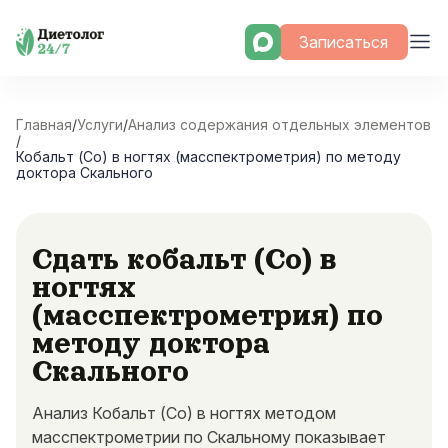
Skip
Записаться
to
content
Главная
/
Услуги
/
Анализ содержания отдельных элементов
/
Кобальт (Co) в ногтях (масспектрометрия) по методу
доктора Скального
Сдать кобальт (Co) в
ногтях
(масспектрометрия) по
методу доктора
Скального
Анализ Кобальт (Co) в ногтях методом
масспектрометрии по Скальному показывает