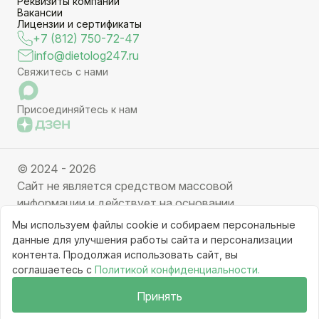
Реквизиты компании
Вакансии
Лицензии и сертификаты
+7 (812) 750-72-47
info@dietolog247.ru
Свяжитесь с нами
Присоединяйтесь к нам
© 2024 - 2026
Сайт не является средством массовой
информации и действует на основании
партнерских услуг. Отправляя заявку вы даете
Мы используем файлы cookie и собираем персональные
свое согласие на обработку персональных данных.
данные для улучшения работы сайта и персонализации
Частичное или полное копирование информации с
контента. Продолжая использовать сайт, вы
соглашаетесь с
Политикой конфиденциальности.
ресурса, клонирование графических элементов
запрещено без письменного разрешения
Принять
администрации сайта.