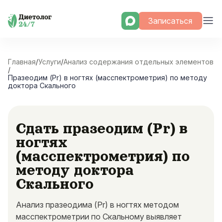
Skip
Записаться
to
content
Главная
/
Услуги
/
Анализ содержания отдельных элементов
/
Празеодим (Pr) в ногтях (масспектрометрия) по методу
доктора Скального
Сдать празеодим (Pr) в
ногтях
(масспектрометрия) по
методу доктора
Скального
Анализ празеодима (Pr) в ногтях методом
масспектрометрии по Скальному выявляет