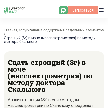
Skip
Записаться
to
content
Главная
/
Услуги
/
Анализ содержания отдельных элементов
/
Стронций (Sr) в моче (масспектрометрия) по методу
доктора Скального
Сдать стронций (Sr) в
моче
(масспектрометрия) по
методу доктора
Скального
Анализ стронция (Sr) в моче методом
масспектрометрии по Скальному определяет