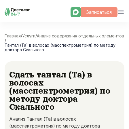
Skip
Записаться
to
content
Главная
/
Услуги
/
Анализ содержания отдельных элементов
/
Тантал (Ta) в волосах (масспектрометрия) по методу
доктора Скального
Сдать тантал (Ta) в
волосах
(масспектрометрия) по
методу доктора
Скального
Анализ Тантал (Ta) в волосах
(масспектрометрия) по методу доктора