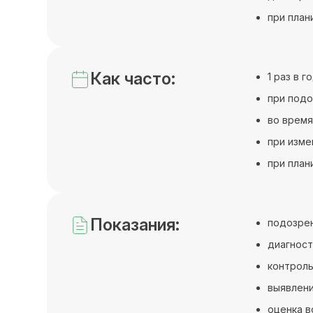
при план
Как часто:
1 раз в 
при подо
во время
при изме
при план
Показания:
подозрен
диагност
контроль
выявлени
оценка в