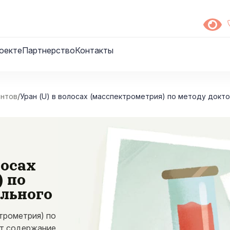
оекте
Партнерство
Контакты
ентов
/
Уран (U) в волосах (масспектрометрия) по методу докт
лосах
) по
ального
ктрометрия) по
ет содержание