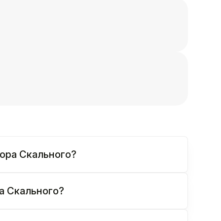
тора Скального?
ра Скального?