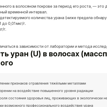
.
нного в волосяном покрове за период его роста, — это 
нный временной интервал.
детектируемого количества урана (ниже предела обнару
до 0,01 мкг/г.
г/г.
личаться в зависимости от лаборатории и метода исслед
ать уран (U) в волосах (мас
ного
лении признаков отравления тяжёлыми металлами
зрении на воздействие повышенного уровня радиации
роля состояния здоровья лиц, проживающих в экологически н
ки возможного профессионального воздействия урана