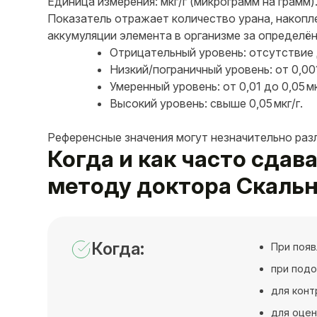
Единица измерения: мкг/г (микрограмм на грамм)
Показатель отражает количество урана, накопле
аккумуляции элемента в организме за определё
Отрицательный уровень: отсутствие 
Низкий/пограничный уровень: от 0,001 
Умеренный уровень: от 0,01 до 0,05 мк
Высокий уровень: свыше 0,05 мкг/г.
Референсные значения могут незначительно раз
Когда и как часто сдав
методу доктора Скаль
Когда:
При появ
при подо
для конт
для оцен