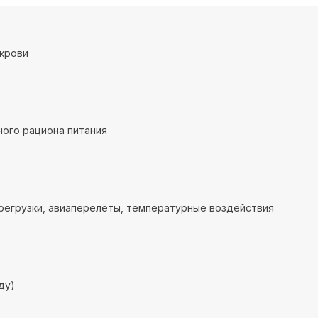
крови
ого рациона питания
регрузки, авиаперелёты, температурные воздействия
ду)