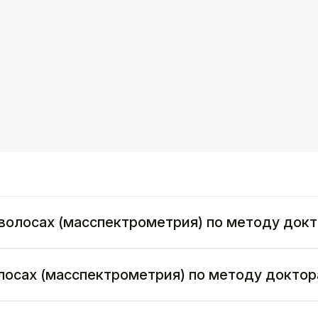
в волосах (масспектрометрия) по методу док
волосах (масспектрометрия) по методу докто