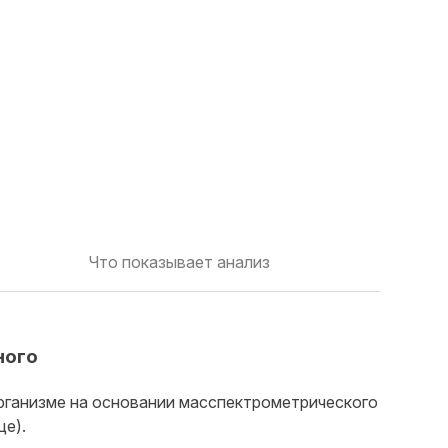
Что показывает анализ
ного
организме на основании масспектрометрического
це).