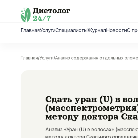
Skip
to
content
Главная
Услуги
Специалисты
Журнал
Новости
О пр
Главная
/
Услуги
/
Анализ содержания отдельных элем
Сдать уран (U) в во
(масспектрометрия
методу доктора Ск
Анализ «Уран (U) в волосах» (масспе
методу доктора Скального определя