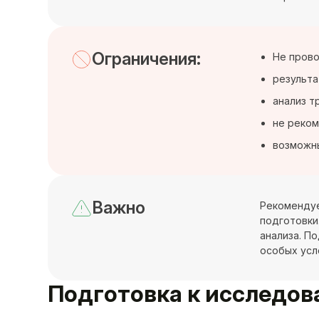
Ограничения:
Не прово
результа
анализ т
не реком
возможны
Важно
Рекомендуе
подготовки
анализа. П
особых усл
Подготовка к исследо