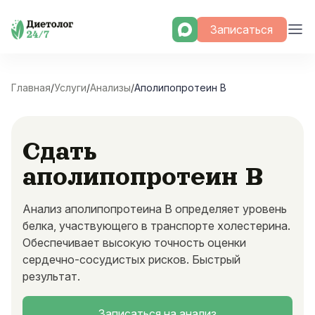
Skip
Записаться
to
content
Главная
/
Услуги
/
Анализы
/
Аполипопротеин В
Сдать
аполипопротеин В
Анализ аполипопротеина В определяет уровень
белка, участвующего в транспорте холестерина.
Обеспечивает высокую точность оценки
сердечно-сосудистых рисков. Быстрый
результат.
Записаться на анализ