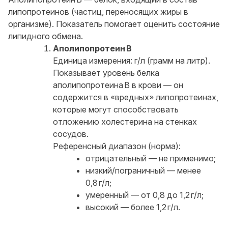
липопротеинов (частиц, переносящих жиры в
организме). Показатель помогает оценить состояние
липидного обмена.
Аполипопротеин В
Единица измерения: г/л (грамм на литр).
Показывает уровень белка
аполипопротеина В в крови — он
содержится в «вредных» липопротеинах,
которые могут способствовать
отложению холестерина на стенках
сосудов.
Референсный диапазон (норма):
отрицательный — не применимо;
низкий/пограничный — менее
0,8 г/л;
умеренный — от 0,8 до 1,2 г/л;
высокий — более 1,2 г/л.