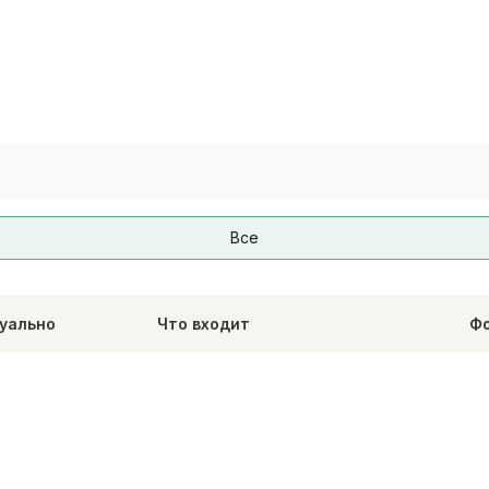
Все
туально
Что входит
Фо