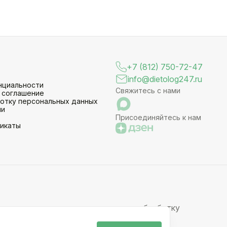
+7 (812) 750-72-47
info@dietolog247.ru
нциальности
Свяжитесь с нами
 соглашение
ботку персональных данных
ии
Присоединяйтесь к нам
фикаты
 заявку вы даете свое согласие на обработку
х элементов запрещено без письменного