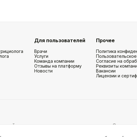
Для пользователей
Прочее
трициолога
Врачи
Политика конфиде
лога
Услуги
Пользовательское
Команда компании
Согласие на обра
Отзывы на платформу
Реквизиты компан
Новости
Вакансии
Лицензии и серти
и действует на основании партнерских услуг. Отправляя
рование информации с ресурса, клонирование графически