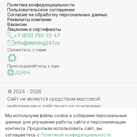
Политика конфиденциальности
Пользовательское соглашение
Согласие на обработку персональных данных
Реквизиты компании
Вакансии
Лицензии и сертификаты
+7 (812) 750-72-47
info@dietolog247.ru
Свяжитесь с нами
Присоединяйтесь к нам
© 2024 - 2026
Сайт не является средством массовой
информации и действует на основании
партнерских услуг. Отправляя заявку вы даете
Мы используем файлы cookie и собираем персональные
свое согласие на обработку персональных данных.
данные для улучшения работы сайта и персонализации
Частичное или полное копирование информации с
контента. Продолжая использовать сайт, вы
соглашаетесь с
Политикой конфиденциальности.
ресурса, клонирование графических элементов