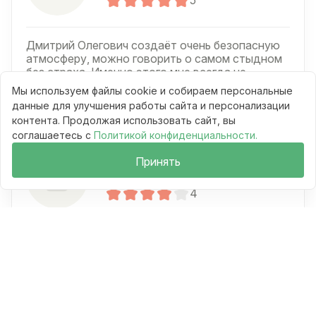
Дмитрий Олегович создаёт очень безопасную
атмосферу, можно говорить о самом стыдном
без страха. Именно этого мне всегда не
хватало. Постепенно разбираюсь со своей
Мы используем файлы cookie и собираем персональные
тревожностью. Большое спасибо.
данные для улучшения работы сайта и персонализации
контента. Продолжая использовать сайт, вы
соглашаетесь с
Политикой конфиденциальности.
Борис
Принять
18 июля, 2026
4
Специалист грамотный, чувствуется база и
опыт. Хотелось бы иногда более прямых
рекомендаций, но понимаю, что подход
другой. В целом Дмитрий Олегович помог мне
снизить общий уровень стресса.