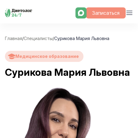
Skip
Записаться
to
content
Главная
/
Специалисты
/
Сурикова Мария Львовна
Медицинское образование
Сурикова Мария Львовна