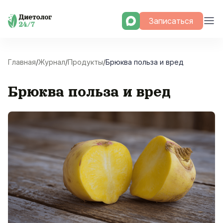
Skip
Записаться
to
content
Главная
/
Журнал
/
Продукты
/
Брюква польза и вред
Брюква польза и вред