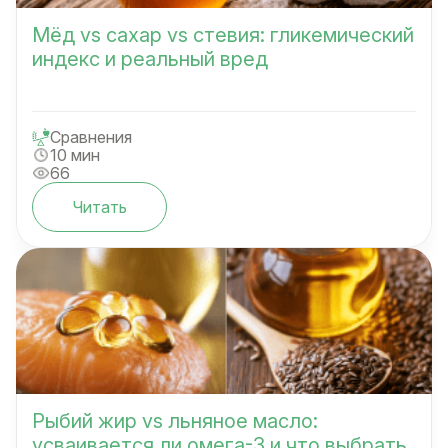
Мёд vs сахар vs стевия: гликемический
индекс и реальный вред
Сравнения
10 мин
66
Читать
Рыбий жир vs льняное масло:
усваивается ли омега-3 и что выбрать