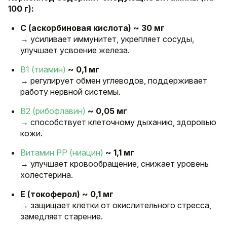
100 г):
C (аскорбиновая кислота) ~ 30 мг
→ усиливает иммунитет, укрепляет сосуды,
улучшает усвоение железа.
B1 (тиамин)
~ 0,1 мг
→ регулирует обмен углеводов, поддерживает
работу нервной системы.
B2 (рибофлавин)
~ 0,05 мг
→ способствует клеточному дыханию, здоровью
кожи.
Витамин PP (ниацин)
~ 1,1 мг
→ улучшает кровообращение, снижает уровень
холестерина.
E (токоферол) ~ 0,1 мг
→ защищает клетки от окислительного стресса,
замедляет старение.