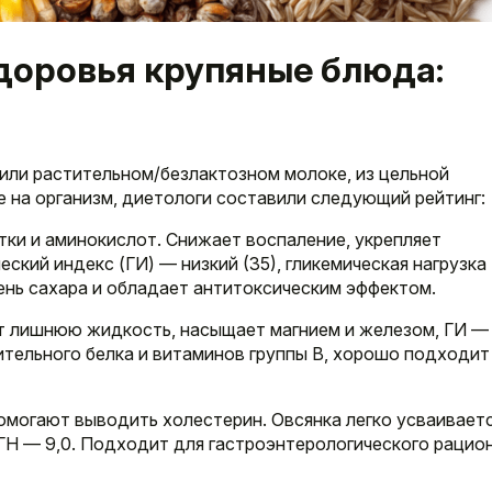
доровья крупяные блюда:
 или растительном/безлактозном молоке, из цельной
е на организм, диетологи составили следующий рейтинг:
тки и аминокислот. Снижает воспаление, укрепляет
ский индекс (ГИ) — низкий (35), гликемическая нагрузка 
ень сахара и обладает антитоксическим эффектом.
т лишнюю жидкость, насыщает магнием и железом, ГИ — 
ительного белка и витаминов группы В, хорошо подходит
омогают выводить холестерин. Овсянка легко усваиваетс
ГН — 9,0. Подходит для гастроэнтерологического рацион