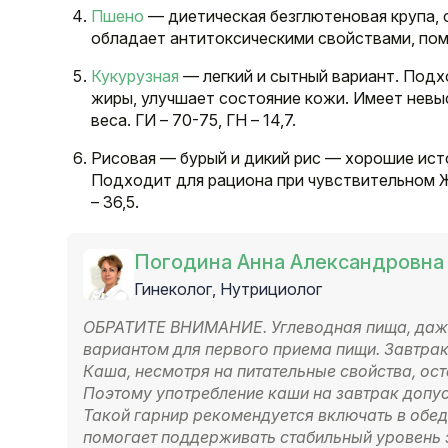
Пшено
— диетическая безглютеновая крупа, с
обладает антитоксическими свойствами, пом
Кукурузная
— легкий и сытный вариант. Подх
жиры, улучшает состояние кожи. Имеет нев
веса. ГИ – 70-75, ГН – 14,7.
Рисовая — бурый и дикий рис — хорошие исто
Подходит для рациона при чувствительном Ж
– 36,5.
Погодина Анна Александровна
Гинеколог, Нутрициолог
ОБРАТИТЕ ВНИМАНИЕ. Углеводная пища, даже
вариантом для первого приема пищи. Завтрак
Каша, несмотря на питательные свойства, ос
Поэтому употребление каши на завтрак допус
Такой гарнир рекомендуется включать в обед
помогает поддерживать стабильный уровень 