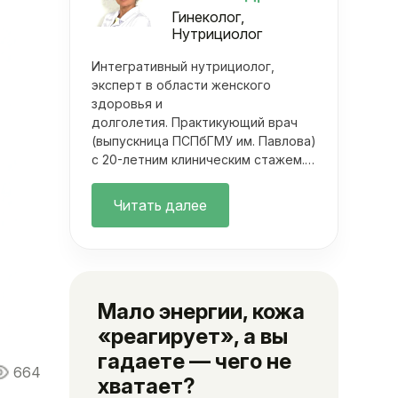
Гинеколог,
Нутрициолог
Интегративный нутрициолог,
эксперт в области женского
здоровья и
долголетия. Практикующий врач
(выпускница ПСПбГМУ им. Павлова)
с 20-летним клиническим стажем.
Она объединяет фундаментальную
медицину с современными
Читать далее
методами нутрициологии. Ее
подход выходит далеко за рамки
классических осмотров.
Мало энергии, кожа
«реагирует», а вы
гадаете — чего не
664
хватает?