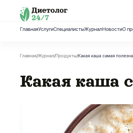
Skip
to
content
Главная
Услуги
Специалисты
Журнал
Новости
О пр
Главная
/
Журнал
/
Продукты
/
Какая каша самая полезн
Какая каша с