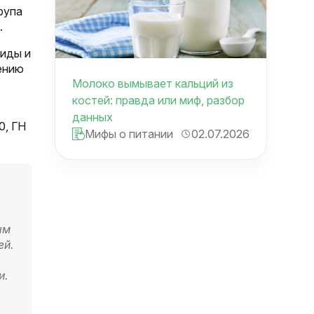
рупа
.
циды и
ению
Молоко вымывает кальций из
костей: правда или миф, разбор
данных
0, ГН
Мифы о питании
02.07.2026
ым
ей.
и.