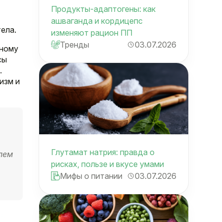
Продукты-адаптогены: как
ашваганда и кордицепс
ела.
изменяют рацион ПП
Тренды
03.07.2026
ьному
сы
.
изм и
Глутамат натрия: правда о
лем
рисках, пользе и вкусе умами
Мифы о питании
03.07.2026