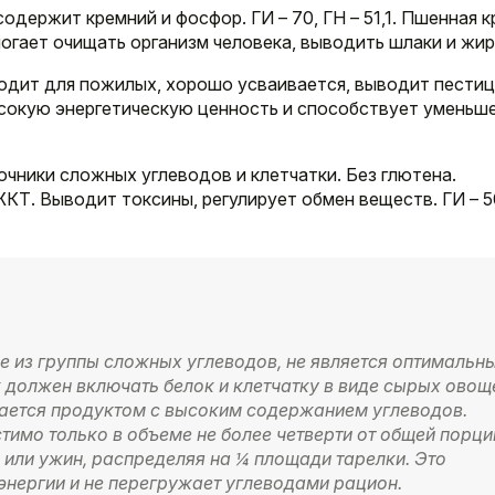
одержит кремний и фосфор. ГИ – 70, ГН – 51,1. Пшенная к
огает очищать организм человека, выводить шлаки и жир
одит для пожилых, хорошо усваивается, выводит пести
ысокую энергетическую ценность и способствует уменьш
чники сложных углеводов и клетчатки. Без глютена.
КТ. Выводит токсины, регулирует обмен веществ. ГИ – 5
 из группы сложных углеводов, не является оптимальн
 должен включать белок и клетчатку в виде сырых овощ
тается продуктом с высоким содержанием углеводов.
тимо только в объеме не более четверти от общей порци
 или ужин, распределяя на ¼ площади тарелки. Это
энергии и не перегружает углеводами рацион.