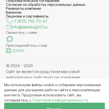
Пользовательское соглашение
Согласие на обработку персональных данных
Реквизиты компании
Вакансии
Лицензии и сертификаты
+7 (812) 750-72-47
info@dietolog247.ru
Свяжитесь с нами
Присоединяйтесь к нам
© 2024 - 2026
Сайт не является средством массовой
информации и действует на основании
партнерских услуг. Отправляя заявку вы даете
Мы используем файлы cookie и собираем персональные
свое согласие на обработку персональных данных.
данные для улучшения работы сайта и персонализации
Частичное или полное копирование информации с
контента. Продолжая использовать сайт, вы
соглашаетесь с
Политикой конфиденциальности.
ресурса, клонирование графических элементов
запрещено без письменного разрешения