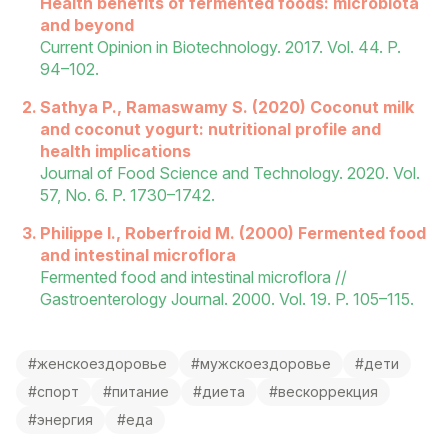
Health benefits of fermented foods: microbiota
and beyond
Current Opinion in Biotechnology. 2017. Vol. 44. P.
94–102.
Sathya P., Ramaswamy S. (2020) Coconut milk
and coconut yogurt: nutritional profile and
health implications
Journal of Food Science and Technology. 2020. Vol.
57, No. 6. P. 1730–1742.
Philippe I., Roberfroid M. (2000) Fermented food
and intestinal microflora
Fermented food and intestinal microflora //
Gastroenterology Journal. 2000. Vol. 19. P. 105–115.
#женскоездоровье
#мужскоездоровье
#дети
#спорт
#питание
#диета
#вескоррекция
#энергия
#еда