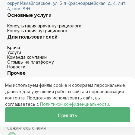
округ Измайловское, ул. 5‑я‑Красноармейская, д. 4, лит.
А, пом. 8-Н
Основные услуги
Консультация врача-нутрициолога
Консультация нутрициолога
Для пользователей
Врачи
Услуги
Команда компании
Отзывы на платформу
Новости
Прочее
Политика конфиденциальности
Мы используем файлы cookie и собираем персональные
Пользовательское соглашение
данные для улучшения работы сайта и персонализации
Согласие на обработку персональных данных
контента. Продолжая использовать сайт, вы
Реквизиты компании
Вакансии
соглашаетесь с
Политикой конфиденциальности.
Лицензии и сертификаты
+7 (812) 750-72-47
Принять
info@dietolog247.ru
Свяжитесь с нами