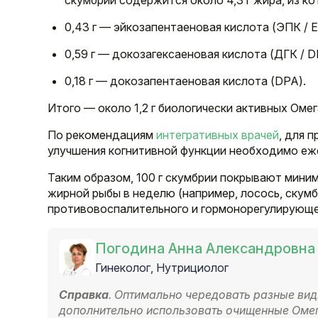
скумбрии содержится около 4,3 г жира, из ко
0,43 г — эйкозапентаеновая кислота (ЭПК / E
0,59 г — докозагексаеновая кислота (ДГК / D
0,18 г — докозапентаеновая кислота (DPA).
Итого — около 1,2 г биологически активных Омег
По рекомендациям
интегративных врачей
, для 
улучшения когнитивной функции необходимо ежед
Таким образом, 100 г скумбрии покрывают миним
жирной рыбы в неделю (например, лосось, скумб
противовоспалительного и гормонорегулирующе
Погодина Анна Александровна
Гинеколог, Нутрициолог
Справка
. Оптимально чередовать разные ви
дополнительно использовать очищенные Омег