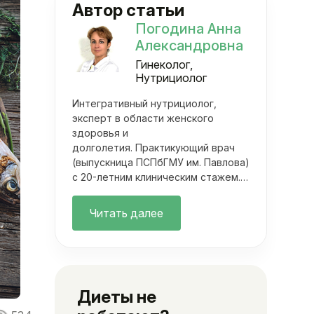
Автор статьи
Погодина Анна
Александровна
Гинеколог,
Нутрициолог
Интегративный нутрициолог,
эксперт в области женского
здоровья и
долголетия. Практикующий врач
(выпускница ПСПбГМУ им. Павлова)
с 20-летним клиническим стажем.
Она объединяет фундаментальную
медицину с современными
Читать далее
методами нутрициологии. Ее
подход выходит далеко за рамки
классических осмотров.
Диеты не