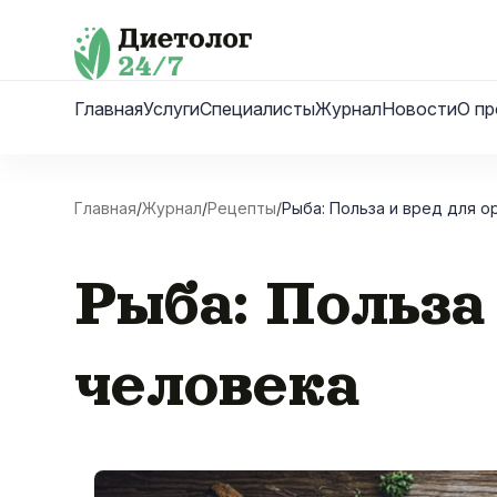
Skip
to
content
Главная
Услуги
Специалисты
Журнал
Новости
О пр
Главная
/
Журнал
/
Рецепты
/
Рыба: Польза и вред для о
Рыба: Польза
человека