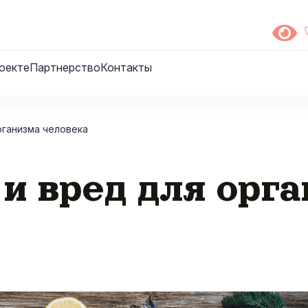
оекте
Партнерство
Контакты
рганизма человека
 и вред для орг