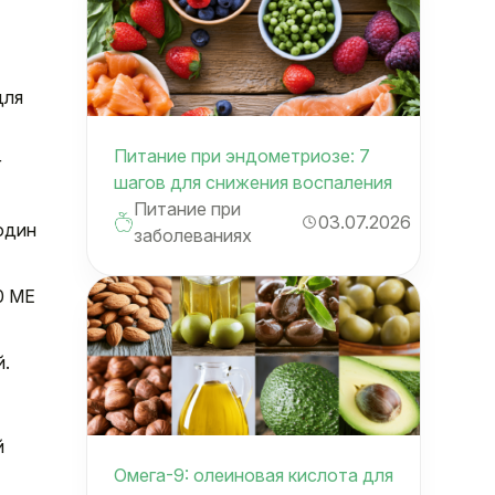
для
Питание при эндометриозе: 7
г
шагов для снижения воспаления
Питание при
03.07.2026
один
заболеваниях
0 МЕ
й.
й
Омега-9: олеиновая кислота для