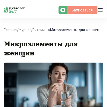
Skip
Записаться
to
content
Главная
/
Журнал
/
Витамины
/
Микроэлементы для женщин
Микроэлементы для
женщин