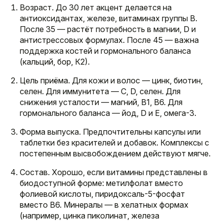
Возраст. До 30 лет акцент делается на
антиоксидантах, железе, витаминах группы B.
После 35 — растёт потребность в магнии, D и
антистрессовых формулах. После 45 — важна
поддержка костей и гормонального баланса
(кальций, бор, К2).
Цель приёма. Для кожи и волос — цинк, биотин,
селен. Для иммунитета — C, D, селен. Для
снижения усталости — магний, B1, B6. Для
гормонального баланса — йод, D и Е, омега-3.
Форма выпуска. Предпочтительны капсулы или
таблетки без красителей и добавок. Комплексы с
постепенным высвобождением действуют мягче.
Состав. Хорошо, если витамины представлены в
биодоступной форме: метилфолат вместо
фолиевой кислоты, пиридоксаль-5-фосфат
вместо B6. Минералы — в хелатных формах
(например, цинка пиколинат, железа