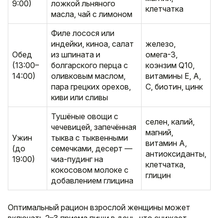
9:00)
ложкой льняного
клетчатка
масла, чай с лимоном
Филе лосося или
индейки, киноа, салат
железо,
Обед
из шпината и
омега-3,
(13:00–
болгарского перца с
коэнзим Q10,
14:00)
оливковым маслом,
витамины E, A,
пара грецких орехов,
C, биотин, цинк
киви или сливы
Тушёные овощи с
селен, калий,
чечевицей, запечённая
магний,
Ужин
тыква с тыквенными
витамин A,
(до
семечками, десерт —
антиоксиданты,
19:00)
чиа-пудинг на
клетчатка,
кокосовом молоке с
глицин
добавлением глицина
Оптимальный рацион взрослой женщины может
включать 2–3 приема пищи в день, что снижает