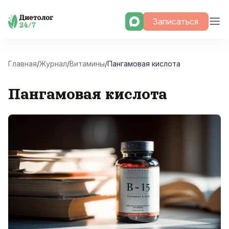
Skip
Записаться
to
content
Главная
/
Журнал
/
Витамины
/
Пангамовая кислота
Пангамовая кислота