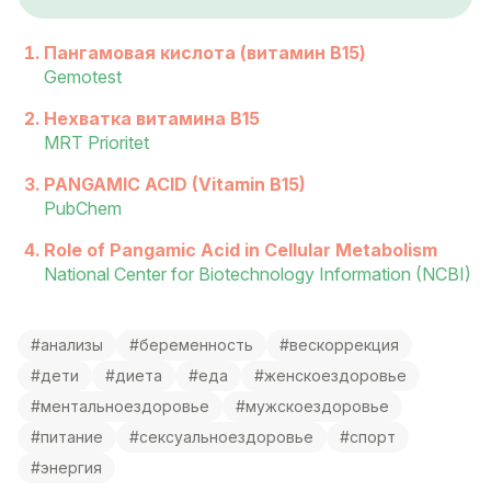
Пангамовая кислота (витамин B15)
Gemotest
Нехватка витамина B15
MRT Prioritet
PANGAMIC ACID (Vitamin B15)
PubChem
Role of Pangamic Acid in Cellular Metabolism
National Center for Biotechnology Information (NCBI)
#анализы
#беременность
#вескоррекция
#дети
#диета
#еда
#женскоездоровье
#ментальноездоровье
#мужскоездоровье
#питание
#сексуальноездоровье
#спорт
#энергия