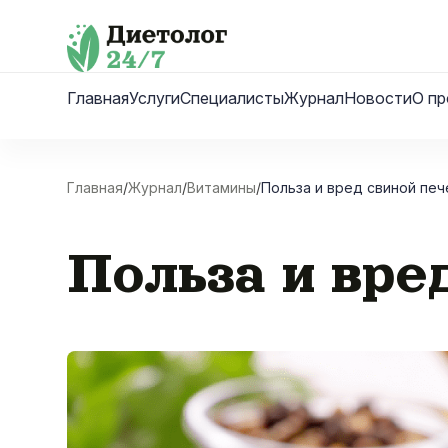
Skip
to
content
Главная
Услуги
Специалисты
Журнал
Новости
О пр
Главная
/
Журнал
/
Витамины
/
Польза и вред свиной печ
Польза и вре