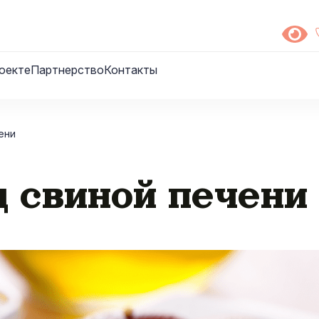
оекте
Партнерство
Контакты
ени
д свиной печени