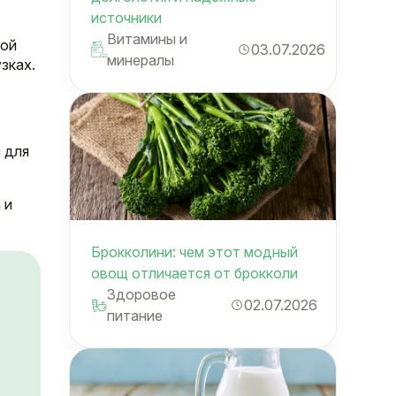
источники
Витамины и
ной
03.07.2026
минералы
зках.
 для
 и
Брокколини: чем этот модный
овощ отличается от брокколи
Здоровое
02.07.2026
питание