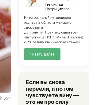
Гинеколог,
Нутрициолог
Интегративный нутрициолог,
эксперт в области женского
здоровья и
долголетия. Практикующий врач
(выпускница ПСПбГМУ им. Павлова)
с 20-летним клиническим стажем.
Она объединяет фундаментальную
медицину с современными
Читать далее
методами нутрициологии. Ее
подход выходит далеко за рамки
классических осмотров.
Если вы снова
переели, а потом
чувствуете вину —
864
это не про силу