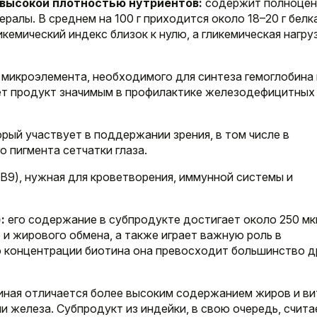
 высокой плотностью нутриентов:
содержит полноце
ералы. В среднем на 100 г приходится около 18–20 г белк
кемический индекс близок к нулю, а гликемическая нагру
микроэлемента, необходимого для синтеза гемоглобина 
ет продукт значимым в профилактике железодефицитных
рый участвует в поддержании зрения, в том числе в
 пигмента сетчатки глаза.
 B9), нужная для кроветворения, иммунной системы и
:
его содержание в субпродукте достигает около 250 мк
о и жирового обмена, а также играет важную роль в
о концентрации биотина она превосходит большинство д
иная отличается более высоким содержанием жиров и вит
и железа. Субпродукт из индейки, в свою очередь, счита