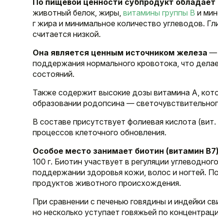
По пищевой ценности субпродукт обладает
животный белок, жиры,
витамины группы B
и мин
г жира и минимальное количество углеводов. Гли
считается низкой.
Она является ценным источником железа
— 
поддержания нормального кровотока, что дела
состояний.
Также содержит высокие дозы витамина A, кото
образовании родопсина — светочувствительного
В составе присутствует фолиевая кислота (вит.
процессов клеточного обновления.
Особое место занимает биотин (витамин B7)
100 г. Биотин участвует в регуляции углеводног
поддержании здоровья кожи, волос и ногтей. П
продуктов животного происхождения.
При сравнении с печенью говядины и индейки св
но несколько уступает говяжьей по концентраци