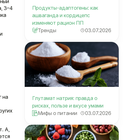
нный
Продукты-адаптогены: как
а, 3–4
зка
ашваганда и кордицепс
изменяют рацион ПП
Тренды
03.07.2026
и
г на
Глутамат натрия: правда о
рисках, пользе и вкусе умами
ругих
Мифы о питании
03.07.2026
. A,
ется