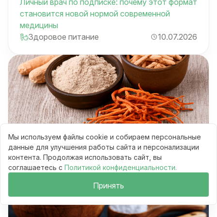
Личный врач по подписке: почему этот формат
становится новой нормой современной
медицины
Здоровое питание
10.07.2026
Мы используем файлы cookie и собираем персональные
Продукты-адаптогены: как ашваганда и
данные для улучшения работы сайта и персонализации
кордицепс изменяют рацион ПП
контента. Продолжая использовать сайт, вы
Тренды
03.07.2026
соглашаетесь с
Политикой конфиденциальности.
Принять