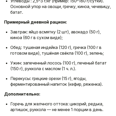
Углеводы : 2,5–3 г/кг (пример: 150–180 г/сутки).
Основной упор на овощи, гречку, киноа, чечевицу,
батат.
Примерный дневной рацион:
Завтрак: яйцо всмятку (2 шт), авокадо (50 г),
киноа (60 г в сухом виде);
Обед: тушеная индейка (120 г), гречка (100 г в
готовом виде), тушёная свёкла (100 г), зелень;
Ужин: запеченный лосось (100 г), печеный батат
(150 г), руккола с маслом (1 ч. л.).
Перекусы: грецкие орехи (15 г), ягоды,
ферментированный напиток (кефир, ряженка).
Дополнительно:
Горечь для желчного оттока: цикорий, редька,
артишок, руккола — не менее 1 порции в день.