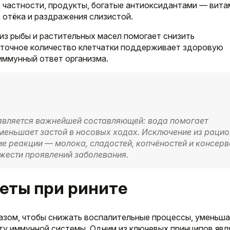
В частности, продукты, богатые антиоксидантами — вит
отёка и раздражения слизистой.
из рыбы и растительных масел помогает снизить
аточное количество клетчатки поддерживает здоровую
иммунный ответ организма.
является важнейшей составляющей: вода помогает
уменьшает застой в носовых ходах. Исключение из раци
е реакции — молока, сладостей, копчёностей и консерв
жести проявлений заболевания.
еты при рините
азом, чтобы снижать воспалительные процессы, уменьша
оту иммунной системы. Одним из ключевых принципов явл