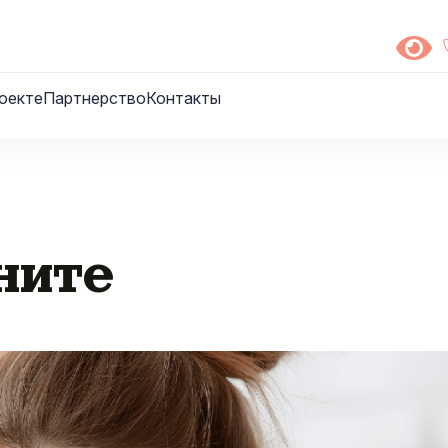
оекте
Партнерство
Контакты
ните