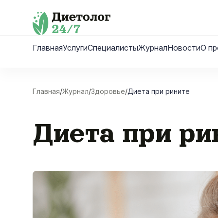
Skip
to
content
Главная
Услуги
Специалисты
Журнал
Новости
О пр
Главная
/
Журнал
/
Здоровье
/
Диета при рините
Диета при ри