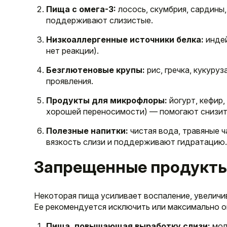
Пища с омега-3:
лосось, скумбрия, сардины
поддерживают слизистые.
Низкоаллергенные источники белка:
индей
нет реакции).
Безглютеновые крупы:
рис, гречка, кукуру
проявления.
Продукты для микрофлоры:
йогурт, кефир
хорошей переносимости) — помогают снизить
Полезные напитки:
чистая вода, травяные ч
вязкость слизи и поддерживают гидратацию
Запрещенные продукт
Некоторая пища усиливает воспаление, увеличи
Ее рекомендуется исключить или максимально о
Пища, повышающая выработку слизи:
мол