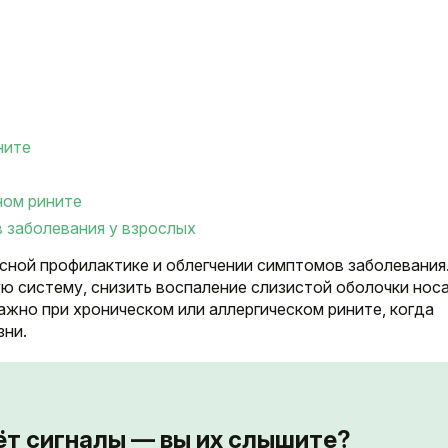
ните
ном рините
 заболевания у взрослых
ксной профилактике и облегчении симптомов заболевания
ю систему, снизить воспаление слизистой оболочки носа
ажно при хроническом или аллергическом рините, когда
зни.
ёт сигналы — вы их слышите?