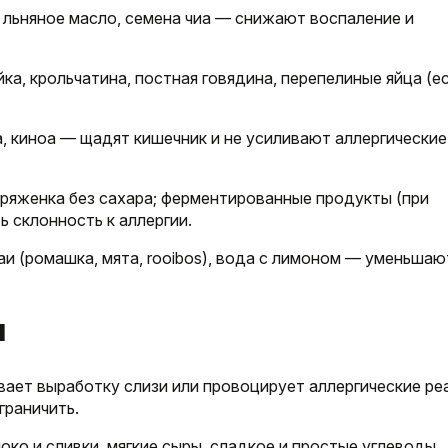
, льняное масло, семена чиа — снижают воспаление и
ка, крольчатина, постная говядина, перепелиные яйца (е
за, киноа — щадят кишечник и не усиливают аллергические
, ряженка без сахара; ферментированные продукты (при
 склонность к аллергии.
аи (ромашка, мята, rooibos), вода с лимоном — уменьшаю
.
ы
вает выработку слизи или провоцирует аллергические ре
граничить.
око и сливки, мягкие сыры, сладкое и простые углеводы,