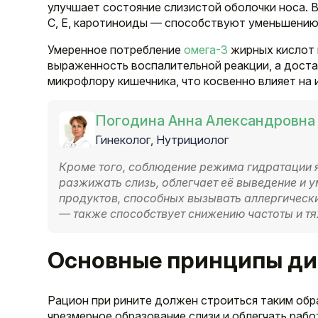
улучшает состояние слизистой оболочки носа. 
C, E, каротиноиды — способствуют уменьшению 
Умеренное потребление
омега-3
жирных кислот 
выраженность воспалительной реакции, а дост
микрофлору кишечника, что косвенно влияет на 
Погодина Анна Александровна
Гинеколог, Нутрициолог
Кроме того, соблюдение режима гидратации 
разжижать слизь, облегчает её выведение и 
продуктов, способных вызывать аллергически
— также способствует снижению частоты и тя
Основные принципы ди
Рацион при рините должен строиться таким обр
чрезмерное образование слизи и облегчать раб