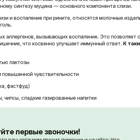
ному синтезу муцина — основного компонента слизи.
зи и воспаление при рините, относятся молочные издел
голь.
х аллергенов, вызывающих воспаление. Это позволяет 
кишечник, что косвенно улучшает иммунный ответ.
К так
тью лактозы
ри повышенной чувствительности
ка, фастфуд)
, чипсы, сладкие газированные напитки
йте первые звоночки!
 что ваш организм просит помощи» и узнайте: Что