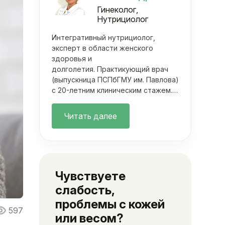
Гинеколог,
Нутрициолог
Интегративный нутрициолог,
эксперт в области женского
здоровья и
долголетия. Практикующий врач
(выпускница ПСПбГМУ им. Павлова)
с 20-летним клиническим стажем.
Она объединяет фундаментальную
медицину с современными
Читать далее
методами нутрициологии. Ее
подход выходит далеко за рамки
классических осмотров.
Чувствуете
слабость,
проблемы с кожей
597
или весом?