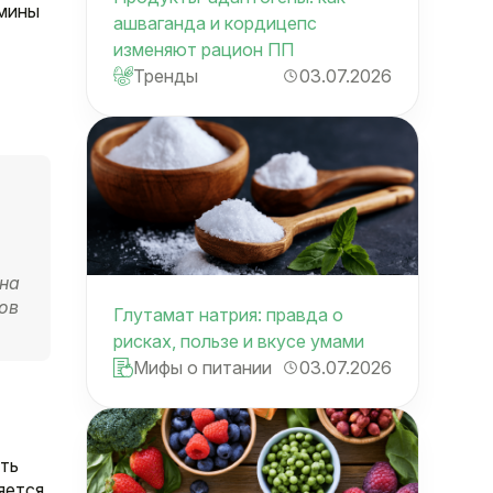
амины
ашваганда и кордицепс
изменяют рацион ПП
Тренды
03.07.2026
она
ов
Глутамат натрия: правда о
рисках, пользе и вкусе умами
Мифы о питании
03.07.2026
ть
яется