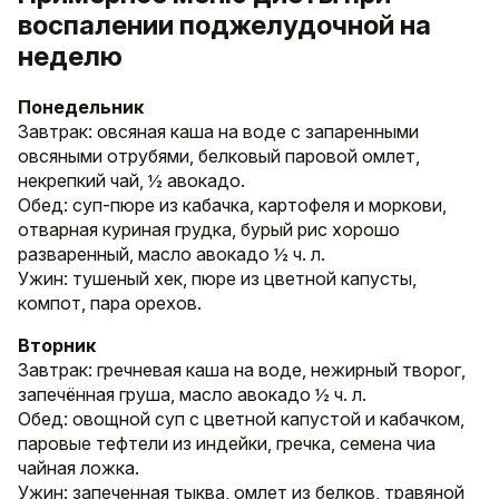
воспалении поджелудочной на
неделю
Понедельник
Завтрак: овсяная каша на воде с запаренными
овсяными отрубями, белковый паровой омлет,
некрепкий чай, ½ авокадо.
Обед: суп-пюре из кабачка, картофеля и моркови,
отварная куриная грудка, бурый рис хорошо
разваренный, масло авокадо ½ ч. л.
Ужин: тушеный хек, пюре из цветной капусты,
компот, пара орехов.
Вторник
Завтрак: гречневая каша на воде, нежирный творог,
запечённая груша, масло авокадо ½ ч. л.
Обед: овощной суп с цветной капустой и кабачком,
паровые тефтели из индейки, гречка, семена чиа
чайная ложка.
Ужин: запеченная тыква, омлет из белков, травяной