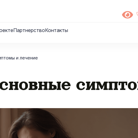
оекте
Партнерство
Контакты
мптомы и лечение
сновные симпто