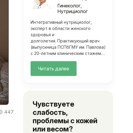
Гинеколог,
Нутрициолог
Интегративный нутрициолог,
эксперт в области женского
здоровья и
долголетия. Практикующий врач
(выпускница ПСПбГМУ им. Павлова)
с 20-летним клиническим стажем.
Она объединяет фундаментальную
медицину с современными
Читать далее
методами нутрициологии. Ее
подход выходит далеко за рамки
классических осмотров.
Чувствуете
слабость,
447
проблемы с кожей
или весом?