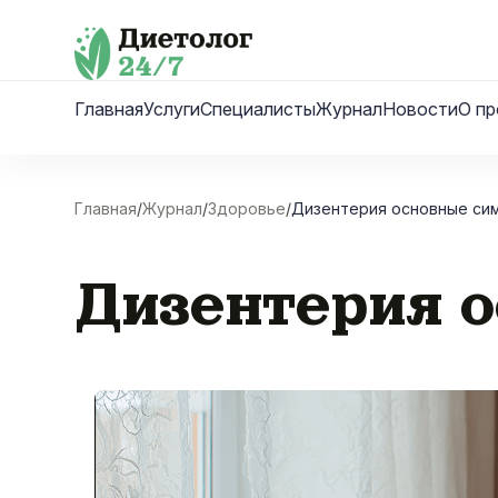
Skip
to
content
Главная
Услуги
Специалисты
Журнал
Новости
О пр
Главная
/
Журнал
/
Здоровье
/
Дизентерия основные си
Дизентерия о