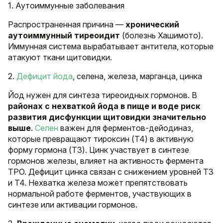
1. Аутоиммунные заболевания
Распространенная причина —
хронический
аутоиммунный тиреоидит
(болезнь Хашимото).
Иммунная система вырабатывает антитела, которые
атакуют ткани щитовидки.
2.
Дефицит йода
, селена, железа, марганца, цинка
Йод нужен для синтеза тиреоидных гормонов. В
районах с нехваткой йода в пище и воде риск
развития дисфункции щитовидки значительно
выше
.
Селен
важен для ферментов-дейодиназ,
которые превращают тироксин (T4) в активную
форму гормона (T3). Цинк участвует в синтезе
гормонов железы, влияет на активность фермента
TPO. Дефицит цинка связан с снижением уровней T3
и T4. Нехватка железа может препятствовать
нормальной работе ферментов, участвующих в
синтезе или активации гормонов.