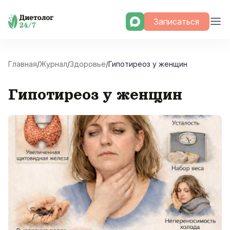
Skip
Записаться
to
content
Главная
/
Журнал
/
Здоровье
/
Гипотиреоз у женщин
Гипотиреоз у женщин