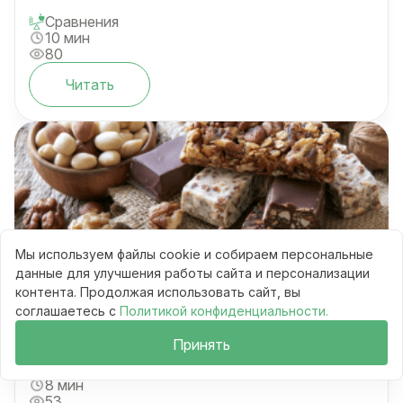
Сравнения
10 мин
80
Читать
Мы используем файлы cookie и собираем персональные
данные для улучшения работы сайта и персонализации
Протеиновые батончики или горсть
контента. Продолжая использовать сайт, вы
орехов: 6 правил выбора
соглашаетесь с
Политикой конфиденциальности.
Принять
Сравнения
8 мин
53