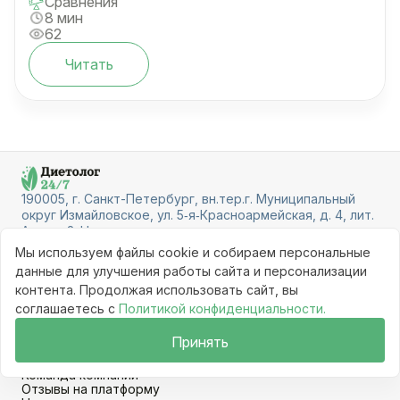
Сравнения
8 мин
62
Читать
190005, г. Санкт-Петербург, вн.тер.г. Муниципальный
округ Измайловское, ул. 5‑я‑Красноармейская, д. 4, лит.
А, пом. 8-Н
Основные услуги
Мы используем файлы cookie и собираем персональные
данные для улучшения работы сайта и персонализации
Консультация врача-нутрициолога
контента. Продолжая использовать сайт, вы
Консультация нутрициолога
соглашаетесь с
Политикой конфиденциальности.
Для пользователей
Принять
Врачи
Услуги
Команда компании
Отзывы на платформу