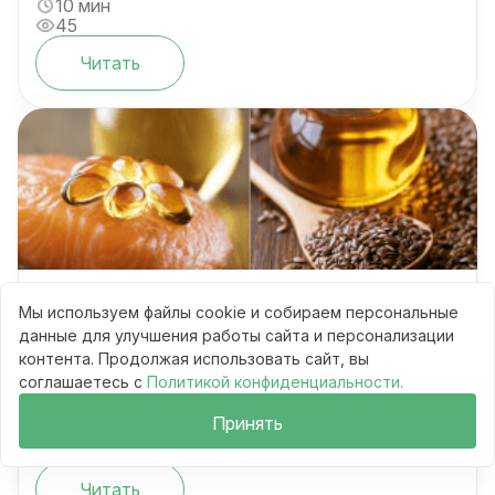
10 мин
45
Читать
Рыбий жир vs льняное масло:
Мы используем файлы cookie и собираем персональные
усваивается ли омега-3 и что выбрать
данные для улучшения работы сайта и персонализации
контента. Продолжая использовать сайт, вы
соглашаетесь с
Политикой конфиденциальности.
Сравнения
Принять
10 мин
74
Читать